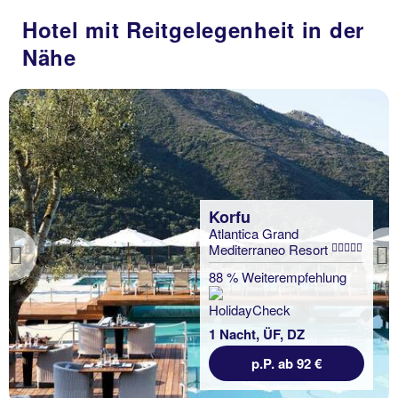
Hotel mit Reitgelegenheit in der
Nähe
Korfu
Atlantica Grand
Mediterraneo Resort
Previous
88 % Weiterempfehlung
1 Nacht, ÜF, DZ
p.P. ab 92 €