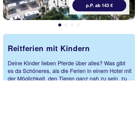
p.P. ab 143 €
Reitferien mit Kindern
Deine Kinder lieben Pferde über alles? Was gibt
es da Schöneres, als die Ferien in einem Hotel mit
der Möglichkeit, den Tieren ganz nah zu sein, zu
verbringen! Während du dich entspannst oder
Zu
beim Wellness verwöhnen lässt, lernt dein Kind
Sei
den Umgang mit Pferden mit Hilfe geschulter
Reitlehrer. Die Reitmöglichkeiten befinden sich
entweder direkt bei deiner Urlaubsunterkunft oder
das Hotel kooperiert mit einem nahegelegenen
Reitstall. So kannst du sicher sein, dass das