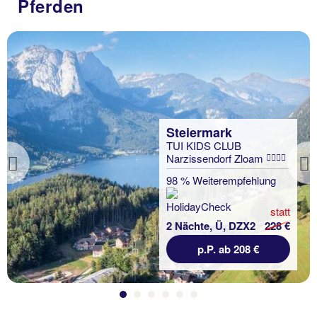
Pferden
Steiermark
TUI KIDS CLUB
Narzissendorf Zloam
Previous
98 % Weiterempfehlung
statt
2 Nächte, Ü, DZX2
228 €
p.P. ab 208 €