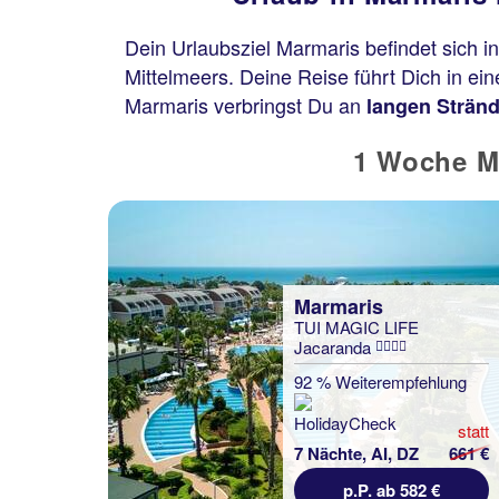
Dein Urlaubsziel Marmaris befindet sich i
Mittelmeers. Deine Reise führt Dich in ei
Marmaris verbringst Du an
langen Strän
1 Woche Ma
Marmaris
TUI MAGIC LIFE
Jacaranda
92 % Weiterempfehlung
statt
7 Nächte, AI, DZ
661 €
p.P. ab 582 €