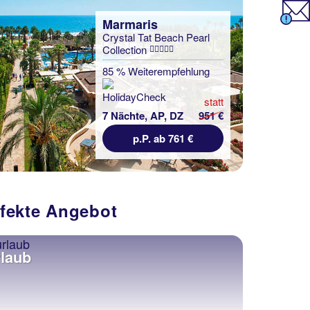
Marmaris
Crystal Tat Beach Pearl
Collection
85 % Weiterempfehlung
statt
7 Nächte, AP, DZ
951 €
p.P. ab 761 €
rfekte Angebot
laub