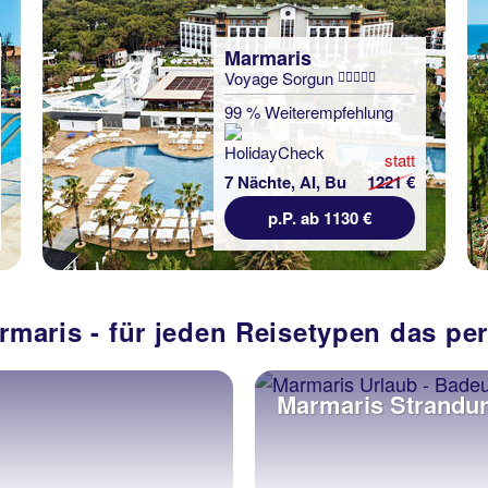
Marmaris
Voyage Sorgun
99 % Weiterempfehlung
statt
7 Nächte, AI, Bu
1221 €
p.P. ab 1130 €
rmaris - für jeden Reisetypen das pe
Marmaris Strandur