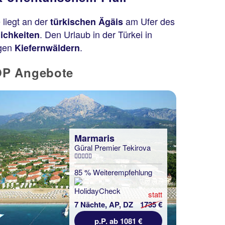
 liegt an der
am Ufer des
türkischen Ägäis
. Den Urlaub in der Türkei in
ichkeiten
igen
.
Kiefernwäldern
TOP Angebote
Marmaris
Güral Premier Tekirova
85 % Weiterempfehlung
statt
7 Nächte, AP, DZ
1735 €
p.P. ab 1081 €