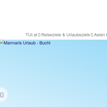
TUI.at
Reiseziele & Urlaubsziele
Asien 
MARMARIS URLAU
z.B. 1 Woche Hotel inkl. Flug
Previous