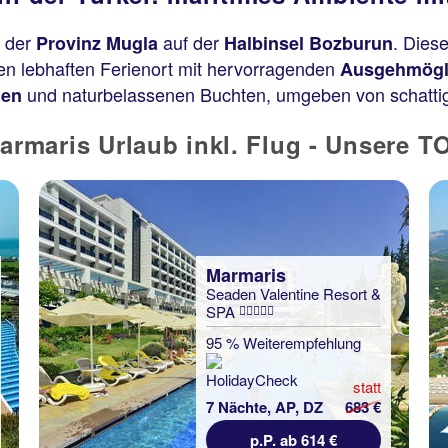
n der
auf der
. Diese
Provinz Mugla
Halbinsel Bozburun
nen lebhaften Ferienort mit hervorragenden
Ausgehmögl
und naturbelassenen Buchten, umgeben von schatt
den
rmaris Urlaub inkl. Flug - Unsere 
Marmaris
Seaden Valentine Resort &
SPA
95 % Weiterempfehlung
statt
7 Nächte, AP, DZ
683 €
p.P. ab 614 €