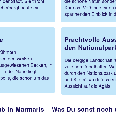
 der Stadt. Sie thront
die schöne Natur, sonder
eherbergt heute ein
Kaunos. Verbinde einen 
spannenden Einblick in 
e
Prachtvolle Aus
den Nationalpar
erühmten
chen den weißen
Die bergige Landschaft 
ausgewiesenen Becken, in
zu einem fabelhaften Wa
In der Nähe liegt
durch den Nationalpark 
polis, die schon um das
und Kiefernwäldern wiede
Aussicht auf die Ägäis.
ub in Marmaris – Was Du sonst noch w