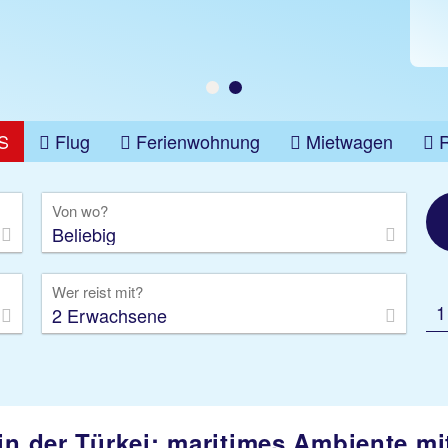
S
Flug
Ferienwohnung
Mietwagen
üge
Gruppenreise
Camper
Privattransfer
Von wo?
Beliebig
Wer reist mit?
1
2 Erwachsene
in der Türkei: maritimes Ambiente mit