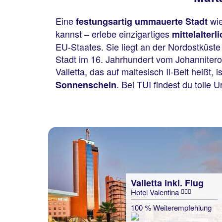
Eine
wie
festungsartig ummauerte Stadt
kannst – erlebe einzigartiges
mittelalterl
EU-Staates. Sie liegt an der Nordostküste 
Stadt im 16. Jahrhundert vom Johanniteror
Valletta, das auf maltesisch Il-Belt heißt, 
. Bei TUI findest du tolle 
Sonnenschein
Valletta inkl. Flug
Hotel Valentina
Valletta inkl. Flug
SO City Hotel
100 % Weiterempfehlung
81 % Weiterempfehlung