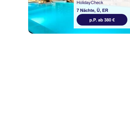
7 Nächte, Ü, ER
7 Nächte, Ü, XX
p.P. ab 380 €
Valletta inkl. Flug
p.P. ab 385 €
Mistral St. Julian’s
Affiliated by Meliá
100 % Weiterempfehlung
7 Nächte, ÜF, XX
p.P. ab 380 €