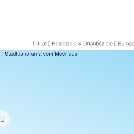
TUI.at
Reiseziele & Urlaubsziele
Europa
Previous