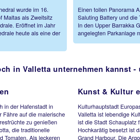
hedral wurde im 16.
Einen tollen Panorama A
 Maltas als Zweitsitz
Saluting Battery und die
drale. Eröffnet im Jahr
In den Upper Barrakka Ga
edrale heute als eine der
angelegten Parkanlage mi
ch in Valletta unternehmen kannst -
ken
Kunst & Kultur 
 in der Hafenstadt in
Kulturhauptstadt Europ
r Fähre auf die malerische
Valletta ist lebendige K
resfrüchte zu genießen
ist die Stadt Schauplatz 
tta, die traditionelle
Hochkarätig besetzt ist d
d Tomaten. Als leckeren
Grand Harbour. Die Argo