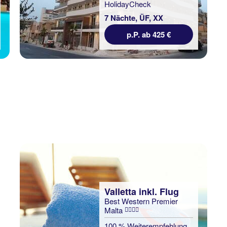
7 Nächte, ÜF, XX
7 Nächte, ÜF, DZ
p.P. ab 425 €
p.P. ab 381 €
Valletta inkl. Flug
Best Western Premier
Malta
100 % Weiterempfehlung