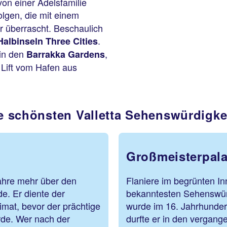
von einer Adelsfamilie
olgen, die mit einem
r überrascht. Beschaulich
.
Halbinseln Three Cities
 in den
,
Barrakka Gardens
 Lift vom Hafen aus
e schönsten Valletta Sehenswürdigke
Großmeisterpala
ahre mehr über den
Flaniere im begrünten In
e. Er diente der
bekanntesten Sehenswürd
imat, bevor der prächtige
wurde im 16. Jahrhundert
de. Wer nach der
durfte er in den vergan