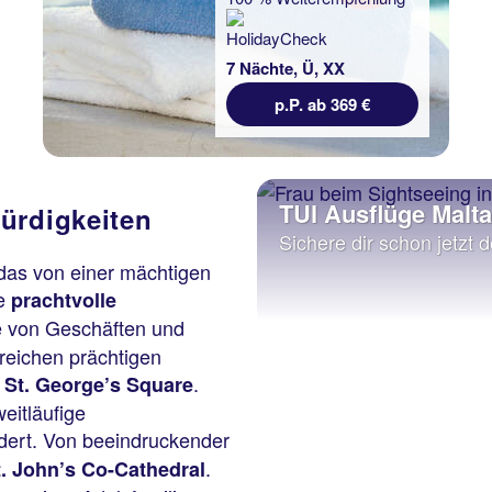
7 Nächte, Ü, XX
p.P. ab 369 €
TUI Ausflüge Malta
ürdigkeiten
Sichere dir schon jetzt d
 das von einer mächtigen
ie
prachtvolle
ie von Geschäften und
lreichen prächtigen
m
.
St. George’s Square
eitläufige
ert. Von beeindruckender
.
t. John’s Co-Cathedral