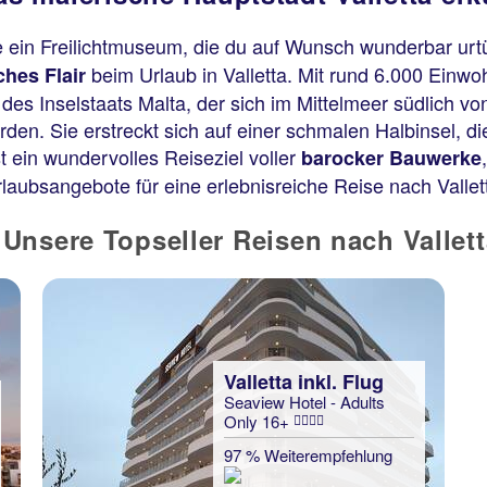
 ein Freilichtmuseum, die du auf Wunsch wunderbar urt
beim Urlaub in Valletta. Mit rund 6.000 Einwoh
iches Flair
des Inselstaats Malta, der sich im Mittelmeer südlich vo
den. Sie erstreckt sich auf einer schmalen Halbinsel, di
ist ein wundervolles Reiseziel voller
barocker Bauwerke
Urlaubsangebote für eine erlebnisreiche Reise nach Vallet
Unsere Topseller Reisen nach Vallett
Valletta inkl. Flug
Seaview Hotel - Adults
Only 16+
Valletta inkl. Flug
IKYK Hotel
97 % Weiterempfehlung
100 % Weiterempfehlung