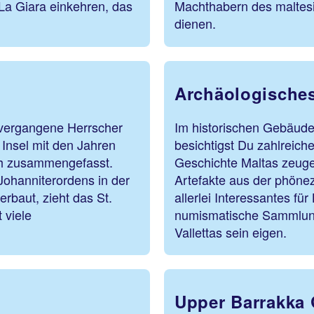
 La Giara einkehren, das
Machthabern des maltesi
.
dienen.
Archäologische
 vergangene Herrscher
Im historischen Gebäud
 Insel mit den Jahren
besichtigst Du zahlreiche
ch zusammengefasst.
Geschichte Maltas zeuge
Johanniterordens in der
Artefakte aus der phöne
erbaut, zieht das St.
allerlei Interessantes fü
 viele
numismatische Sammlun
Vallettas sein eigen.
Upper Barrakka