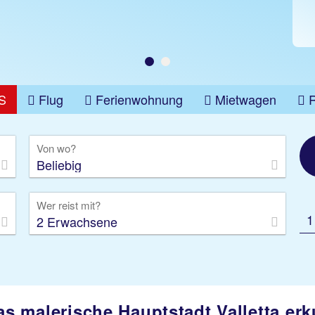
S
Flug
Ferienwohnung
Mietwagen
üge
Gruppenreise
Camper
Privattransfer
Von wo?
Beliebig
Wer reist mit?
1
2 Erwachsene
as malerische Hauptstadt Valletta er