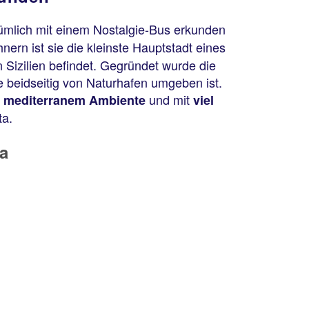
ümlich mit einem Nostalgie-Bus erkunden
Valletta inkl. Flug
nern ist sie die kleinste Hauptstadt eines
Jl Hotel
n Sizilien befindet. Gegründet wurde die
100 % Weiterempfehlung
e beidseitig von Naturhafen umgeben ist.
,
und mit
mediterranem Ambiente
viel
statt
ta.
7 Nächte, Ü, XX
419 €
p.P. ab 412 €
a
Valletta inkl. Flug
Aparthotel Adagio Malta
Central
100 % Weiterempfehlung