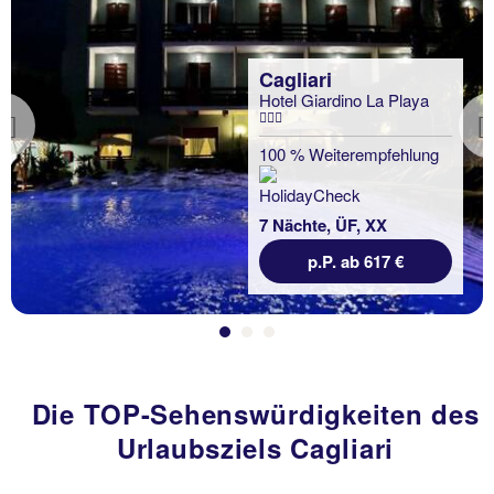
Cagliari
Hotel Giardino La Playa
Previous
100 % Weiterempfehlung
7 Nächte, ÜF, XX
p.P. ab 617 €
Die TOP-Sehenswürdigkeiten des
Urlaubsziels Cagliari