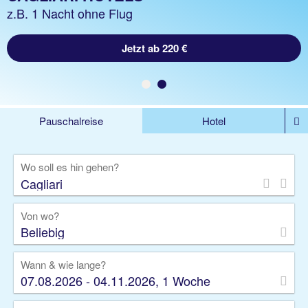
z.B. 1 Woche Hotel inkl. Flug
z.B. 1 Nacht ohne Flug
Jetzt ab 1748 €
Jetzt ab 220 €
Pauschalreise
Hotel
%DEALS
Flug
Ferienwohnung
Mietwagen
Wo soll es hin gehen?
Rundreise
Kreuzfahrt
Ausflüge
Gruppenreise
Camper
Privattransfer
Von wo?
Beliebig
Wann & wie lange?
07.08.2026 - 04.11.2026, 1 Woche