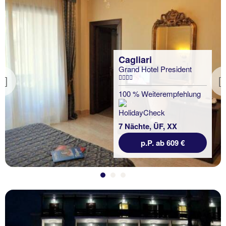
Cagliari
Grand Hotel President
Previous
100 % Weiterempfehlung
7 Nächte, ÜF, XX
p.P. ab 609 €