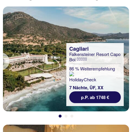
Cagliari
Falkensteiner Resort Capo
Boi
Previous
86 % Weiterempfehlung
7 Nächte, ÜF, XX
p.P. ab 1748 €