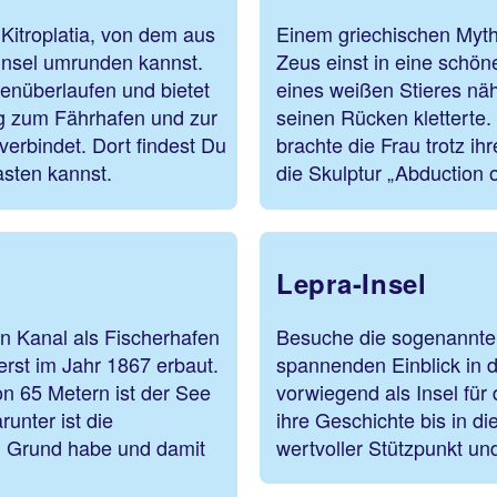
 Kitroplatia, von dem aus
Einem griechischen Mytho
insel umrunden kannst.
Zeus einst in eine schön
stenüberlaufen und bietet
eines weißen Stieres nähe
g zum Fährhafen und zur
seinen Rücken kletterte.
erbindet. Dort findest Du
brachte die Frau trotz ih
asten kannst.
die Skulptur „Abduction 
Lepra-Insel
n Kanal als Fischerhafen
Besuche die sogenannte „
erst im Jahr 1867 erbaut.
spannenden Einblick in 
n 65 Metern ist der See
vorwiegend als Insel für
unter ist die
ihre Geschichte bis in di
en Grund habe und damit
wertvoller Stützpunkt u