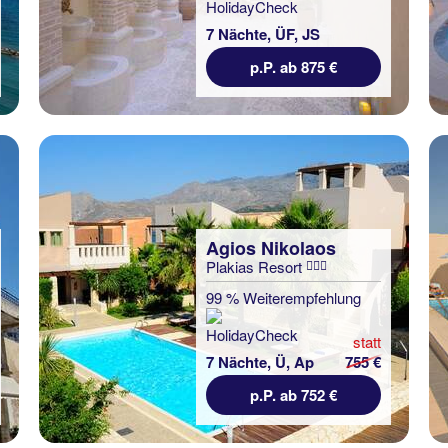
7 Nächte, ÜF, JS
p.P. ab 875 €
Agios Nikolaos
Plakias Resort
99 % Weiterempfehlung
statt
7 Nächte, Ü, Ap
755 €
p.P. ab 752 €