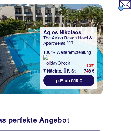
Agios Nikolaos
The Atrion Resort Hotel &
Apartments
100 % Weiterempfehlung
statt
7 Nächte, ÜF, St
748 €
p.P. ab 558 €
das perfekte Angebot