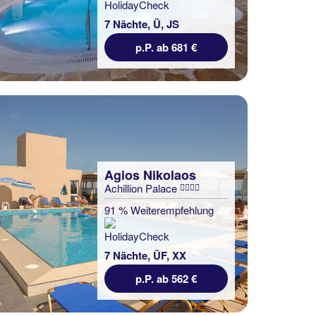
7 Nächte, Ü, JS
p.P. ab 681 €
Agios Nikolaos
Achillion Palace
91 % Weiterempfehlung
7 Nächte, ÜF, XX
p.P. ab 562 €