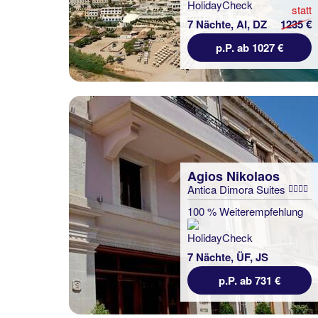
statt
7 Nächte, AI, DZ
1235 €
p.P. ab 1027 €
Agios Nikolaos
Antica Dimora Suites
100 % Weiterempfehlung
7 Nächte, ÜF, JS
p.P. ab 731 €