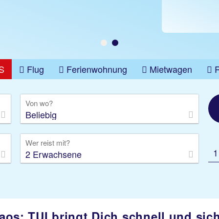
S
Flug
Ferienwohnung
Mietwagen
üge
Gruppenreise
Camper
Privattransfer
Von wo?
Beliebig
Wer reist mit?
1
2 Erwachsene
aos: TUI bringt Dich schnell und sic