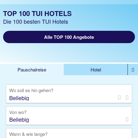
TOP 100 TUI HOTELS
Die 100 besten TUI Hotels
Alle TOP 100 Angebote
Pauschalreise
Hotel
%DEALS
Flug
Ferienwohnung
Mietwagen
Wo soll es hin gehen?
Rundreise
Kreuzfahrt
Ausflüge
Gruppenreise
Camper
Privattransfer
Von wo?
Beliebig
Wann & wie lange?