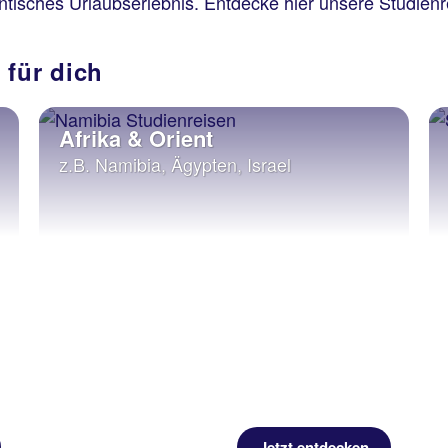
hentisches Urlaubserlebnis. Entdecke hier unsere Studie
 für dich
Afrika & Orient
z.B. Namibia, Ägypten, Israel
Jetzt entdecken