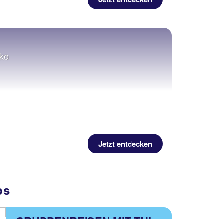
iko
Jetzt entdecken
ps