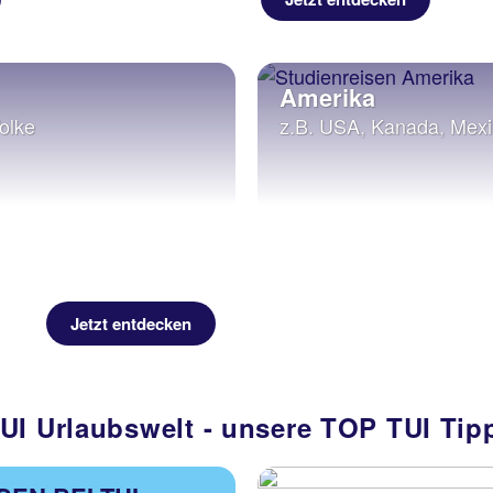
Amerika
olke
z.B. USA, Kanada, Mex
Jetzt entdecken
UI Urlaubswelt - unsere TOP TUI Tip