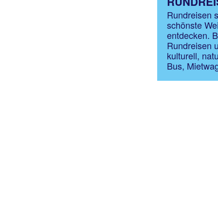
RUNDREIS
Rundreisen si
schönste Wei
entdecken. B
Rundreisen u
kulturell, na
Bus, Mietwag