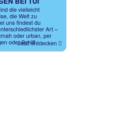
EN BEI TUI
nd die vielleicht
se, die Welt zu
ei uns findest du
nterschiedlichster Art –
turnah oder urban, per
en oder Schiff.
Jetzt entdecken