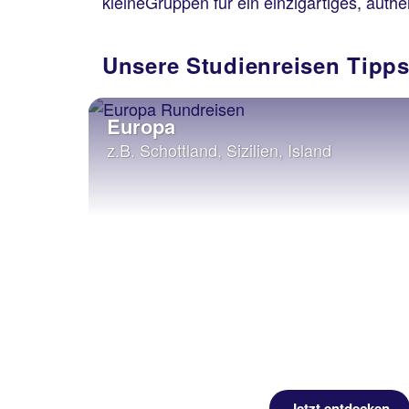
kleineGruppen für ein einzigartiges, aut
Unsere Studienreisen Tipps
Europa
z.B. Schottland, Sizilien, Island
Jetzt entdecken