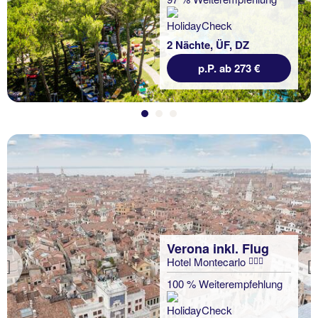
2 Nächte, ÜF, DZ
p.P. ab 273 €
Verona inkl. Flug
Hotel Montecarlo
Previous
100 % Weiterempfehlung