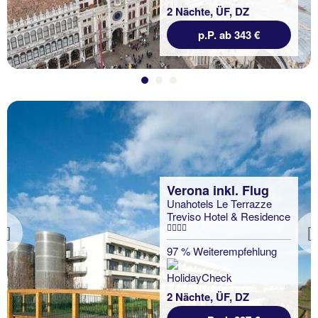
2 Nächte, ÜF, DZ
p.P. ab 343 €
Verona inkl. Flug
Unahotels Le Terrazze
Treviso Hotel & Residence
Previous
97 % Weiterempfehlung
2 Nächte, ÜF, DZ