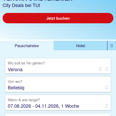
City Deals bei TUI
Jetzt buchen
Pauschalreise
Hotel
%DEALS
Flug
Ferienwohnung
Mietwagen
Wo soll es hin gehen?
Rundreise
Kreuzfahrt
Ausflüge
Gruppenreise
Camper
Privattransfer
Von wo?
Beliebig
Wann & wie lange?
07.08.2026 - 04.11.2026, 1 Woche