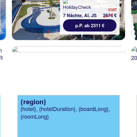
statt
7 Nächte, AI, JS
2674 €
p.P. ab 2311 €
Dom. Republik
Royalton Punta Cana, 7 Nächte, All
inclusive, XX