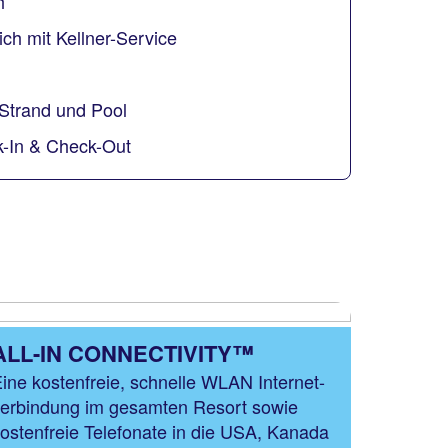
h
ch mit Kellner-Service
Strand und Pool
k-In & Check-Out
ALL-IN CONNECTIVITY™
ine kostenfreie, schnelle WLAN Internet-
erbindung im gesamten Resort sowie
ostenfreie Telefonate in die USA, Kanada