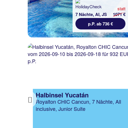
statt
7 Nächte, AI, JS
1071 €
p.P. ab 736 €
{region}
 All
{hotel}, {hotelDuration}, {boardLong},
Previous
{roomLong}