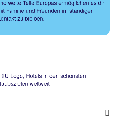
nd weite Teile Europas ermöglichen es dir
it Familie und Freunden im ständigen
ontakt zu bleiben.
Next