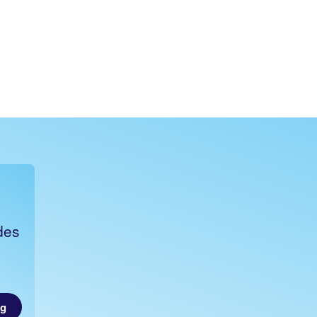
des
ug