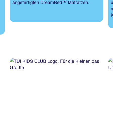
angefertigten DreamBed™ Matratzen.
u
m
K