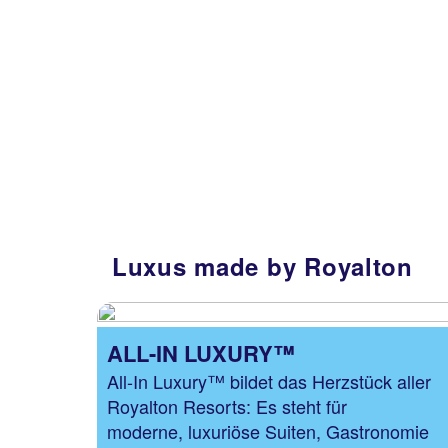
Luxus made by Royalton
ALL-IN LUXURY™
All-In Luxury™ bildet das Herzstück aller
Royalton Resorts: Es steht für
moderne, luxuriöse Suiten, Gastronomie