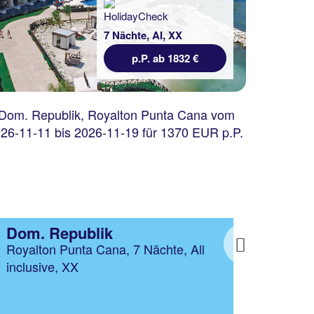
7 Nächte, AI, XX
p.P. ab 1832 €
Mexiko
Domi
Royalton Riviera Cancun, An
Royal
Next
Autograph Collection All-Inclusive
Nächt
Resort & Casino, 7 Nächte, All
inclusive, Junior Suite