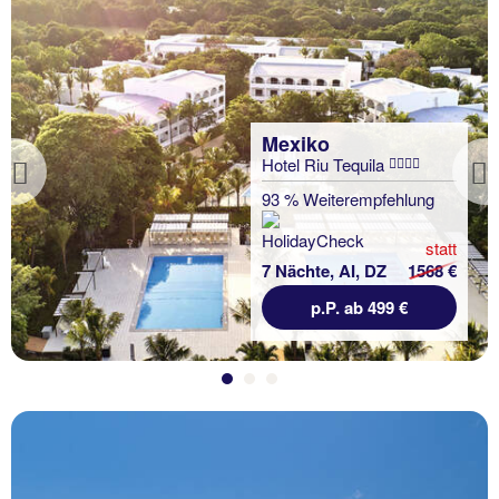
Mexiko
Hotel Riu Tequila
Previous
93 % Weiterempfehlung
statt
7 Nächte, AI, DZ
1568 €
p.P. ab 499 €