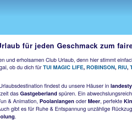
 Urlaub für jeden Geschmack zum fair
n und erholsamen Club Urlaub, denn hier stimmt einfach
gal, ob du dich für
TUI MAGIC LIFE
,
ROBINSON
,
RIU
,
Urlaubsdestination findest du unsere Häuser in
landesty
rzeit das
spüren. Ein abwechslungsreic
Gastgeberland
Fun & Animation,
oder
, perfekte
Poolanlangen
Meer
Ki
 Auch gibt es für Ruhe & Entspannung unzählige Rückzugs
.
holung