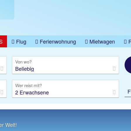
S
Flug
Ferienwohnung
Mietwagen
üge
Gruppenreise
Camper
Privattransfer
Von wo?
Beliebig
Wer reist mit?
F
2 Erwachsene
er Welt!