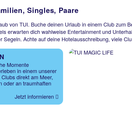
milien, Singles, Paare
laub von TUI. Buche deinen Urlaub in einem Club zum B
tels erwarten dich wahlweise Entertainment und Unterha
r Segeln. Achte auf deine Hotelausschreibung, viele Club
N
che Momente
leben in einem unserer
n Clubs direkt am Meer,
n oder an traumhaften
Jetzt informieren