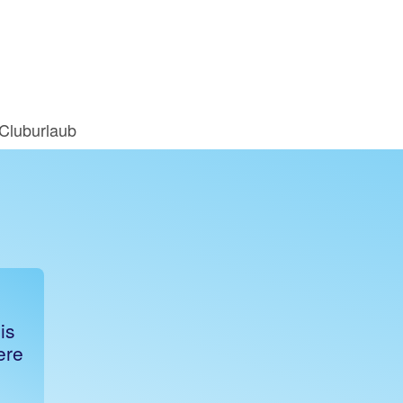
Cluburlaub
is
ere