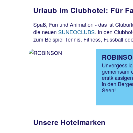
Urlaub im Clubhotel: Für Fa
Spaß, Fun und Animation - das ist Clubur
die neuen
SUNEOCLUBS
. In den Clubho
zum Beispiel Tennis, Fitness, Fussball ode
ROBINSO
Unvergessli
gemeinsam er
erstklassige
in den Berge
Seen!
Unsere Hotelmarken