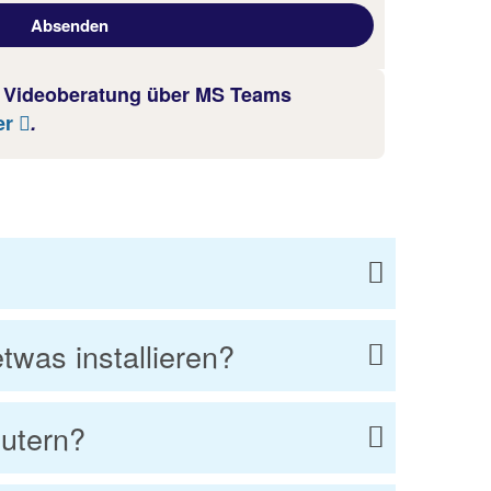
e Videoberatung über MS Teams
er
.
twas installieren?
putern?