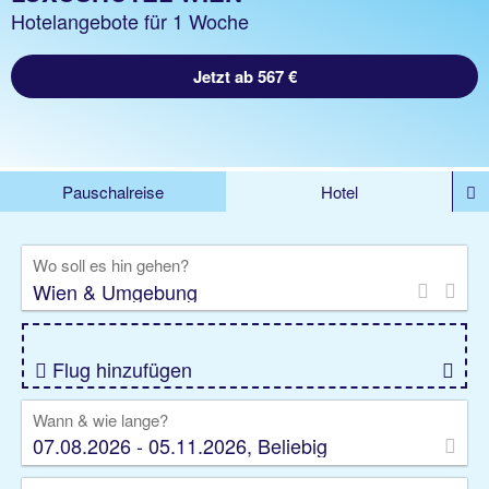
Hotelangebote für 1 Woche
Jetzt ab 567 €
Pauschalreise
Hotel
%DEALS
Flug
Ferienwohnung
Mietwagen
Wo soll es hin gehen?
Rundreise
Kreuzfahrt
Ausflüge
Gruppenreise
Camper
Privattransfer
Flug hinzufügen
Wann & wie lange?
07.08.2026 - 05.11.2026, Beliebig