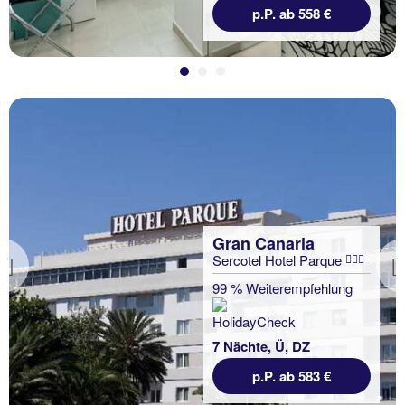
p.P. ab 558 €
Gran Canaria
Sercotel Hotel Parque
Previous
99 % Weiterempfehlung
7 Nächte, Ü, DZ
p.P. ab 583 €