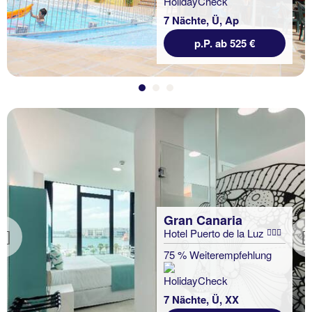
7 Nächte, Ü, Ap
p.P. ab 525 €
Gran Canaria
Hotel Puerto de la Luz
Previous
75 % Weiterempfehlung
7 Nächte, Ü, XX