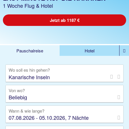
1 Woche Flug & Hotel
Jetzt ab 1187 €
Pauschalreise
Hotel
%DEALS
Flug
Ferienwohnung
Mietwagen
Wo soll es hin gehen?
Rundreise
Kreuzfahrt
Ausflüge
Gruppenreise
Camper
Privattransfer
Von wo?
Beliebig
Wann & wie lange?
07.08.2026 - 05.10.2026, 7 Nächte