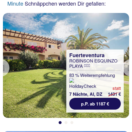
Minute
Schnäppchen werden Dir gefallen:
Fuerteventura
ROBINSON ESQUINZO
PLAYA
Previous
83 % Weiterempfehlung
statt
7 Nächte, AI, DZ
1431 €
p.P. ab 1187 €