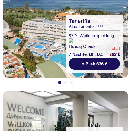
Teneriffa
Alua Tenerife
Previous
87 % Weiterempfehlung
statt
7 Nächte, ÜF, DZ
762 €
p.P. ab 636 €