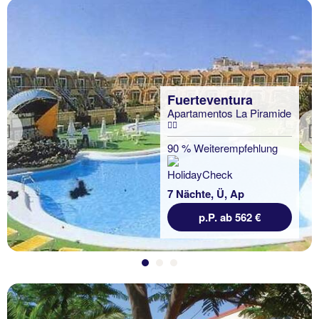
Fuerteventura
Apartamentos La Piramide
Previous
90 % Weiterempfehlung
7 Nächte, Ü, Ap
p.P. ab 562 €