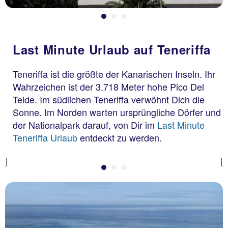
Teneriffa
Last Minute Urlaub auf Teneriffa
Coral La Quinta Park
Suites
Teneriffa ist die größte der Kanarischen Inseln. Ihr
89 % Weiterempfehlung
Wahrzeichen ist der 3.718 Meter hohe Pico Del
Teide. Im südlichen Teneriffa verwöhnt Dich die
statt
Sonne. Im Norden warten ursprüngliche Dörfer und
7 Nächte, Ü, Bu
769 €
der Nationalpark darauf, von Dir im
Last Minute
p.P. ab 604 €
Teneriffa Urlaub
entdeckt zu werden.
Previous