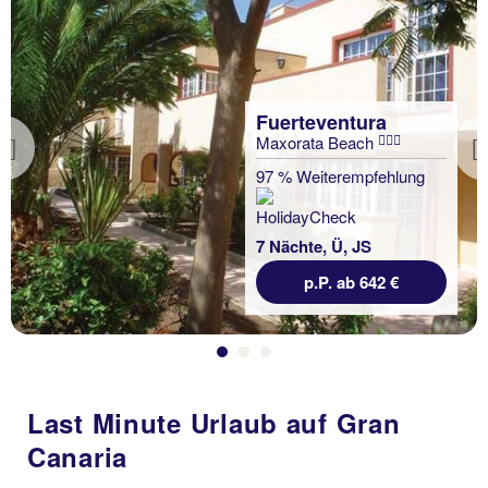
Fuerteventura
Maxorata Beach
Previous
97 % Weiterempfehlung
7 Nächte, Ü, JS
p.P. ab 642 €
Last Minute Urlaub auf Gran
Canaria