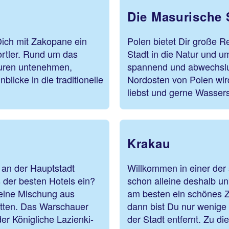
Die Masurische 
Dich mit Zakopane ein
Polen bietet Dir große R
ortler. Rund um das
Stadt in die Natur und 
uren untenehmen,
spannend und abwechslu
licke in die traditionelle
Nordosten von Polen wir
liebst und gerne Wassers
Krakau
an der Hauptstadt
Willkommen in einer der 
 der besten Hotels ein?
schon alleine deshalb un
 eine Mischung aus
am besten ein schönes Z
ätten. Das Warschauer
dann bist Du nur wenig
r Königliche Lazienki-
der Stadt entfernt. Zu di