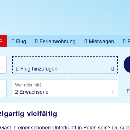
S
Flug
Ferienwohnung
Mietwagen
üge
Gruppenreise
Camper
Privattransfer
Flug hinzufügen
Wer reist mit?
F
2 Erwachsene
igartig vielfältig
Gast in einer schönen Unterkunft in Polen sein? Du such