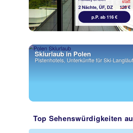
statt
statt
57 €
2 Nächte, ÜF, DZ
128 €
€
p.P. ab 116 €
Skiurlaub in Polen
Pistenhotels, Unterkünfte für Ski-Langläuf
Top Sehenswürdigkeiten au