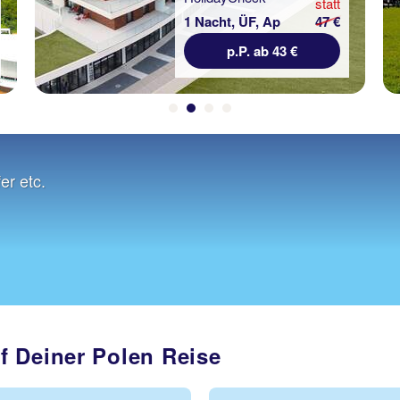
statt
1 Nacht, ÜF, Ap
47 €
p.P. ab 43 €
er etc.
f Deiner Polen Reise