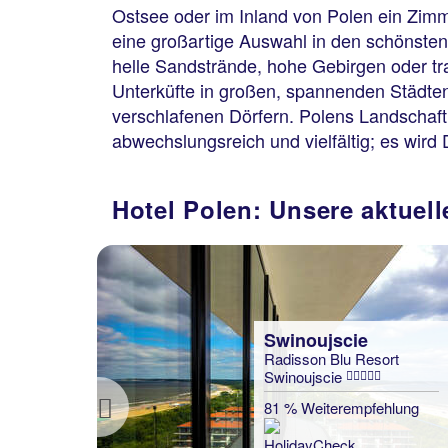
Ostsee oder im Inland von Polen ein Zimm
eine großartige Auswahl in den schönsten 
helle Sandstrände, hohe Gebirgen oder tra
Unterküfte in großen, spannenden Städten
verschlafenen Dörfern. Polens Landschaft
abwechslungsreich und vielfältig; es wird
Hotel Polen: Unsere aktuell
Swinoujscie
 Bel
Radisson Blu Resort
Swinoujscie
lung
81 % Weiterempfehlung
Previous