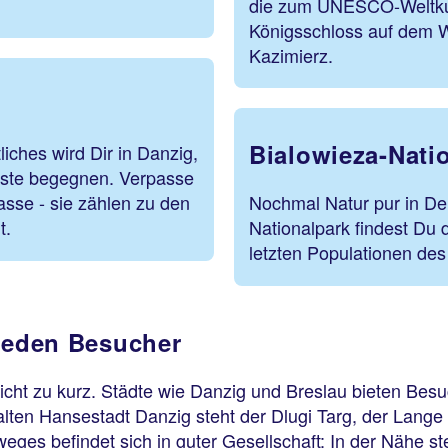
die zum UNESCO-Weltkult
Königsschloss auf dem W
Kazimierz.
Bialowieza-Nati
iches wird Dir in Danzig,
üste begegnen. Verpasse
asse - sie zählen zu den
Nochmal Natur pur in De
t.
Nationalpark findest Du 
letzten Populationen de
 jeden Besucher
cht zu kurz. Städte wie Danzig und Breslau bieten Bes
der alten Hansestadt Danzig steht der Dlugi Targ, der Lan
ges befindet sich in guter Gesellschaft: In der Nähe st