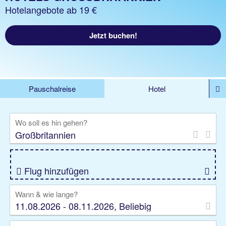
Hotelangebote ab 19 €
Jetzt buchen!
Pauschalreise
Hotel
%DEALS
Flug
Ferienwohnung
Mietwagen
Wo soll es hin gehen?
Rundreise
Kreuzfahrt
Ausflüge
Gruppenreise
Camper
Privattransfer
Flug hinzufügen
Wann & wie lange?
11.08.2026 - 08.11.2026, Beliebig