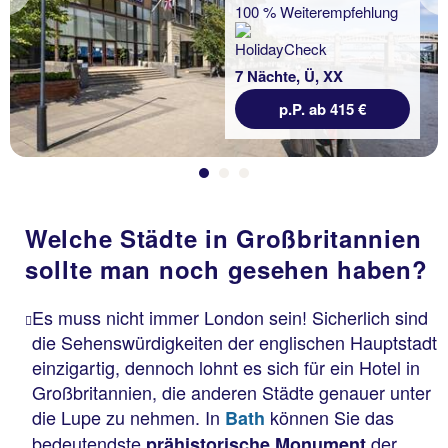
Previous
100 % Weiterempfehlung
7 Nächte, Ü, XX
p.P. ab 415 €
Welche Städte in Großbritannien
sollte man noch gesehen haben?
Es muss nicht immer London sein! Sicherlich sind
die Sehenswürdigkeiten der englischen Hauptstadt
einzigartig, dennoch lohnt es sich für ein Hotel in
Großbritannien, die anderen Städte genauer unter
die Lupe zu nehmen. In
können Sie das
Bath
bedeutendste
der
prähistorische Monument