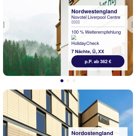
Nordwestengland
Novotel Liverpool Centre
Previous
100 % Weiterempfehlung
7 Nächte, Ü, XX
p.P. ab 362 €
Nordostengland