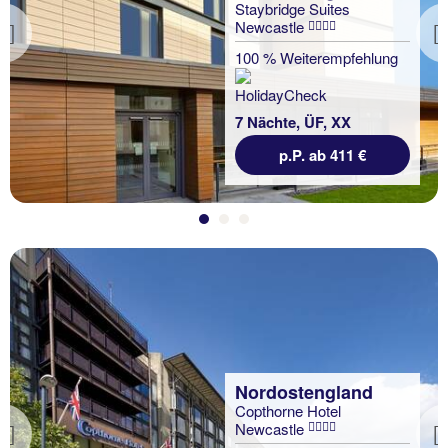
Staybridge Suites
Newcastle
Previous
100 % Weiterempfehlung
7 Nächte, ÜF, XX
p.P. ab 411 €
Nordostengland
Copthorne Hotel
Newcastle