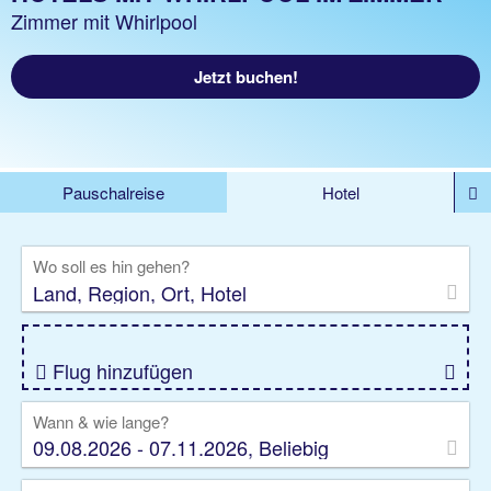
Zimmer mit Whirlpool
Jetzt buchen!
Pauschalreise
Hotel
%DEALS
Flug
Ferienwohnung
Mietwagen
Wo soll es hin gehen?
Rundreise
Kreuzfahrt
Ausflüge
Gruppenreise
Camper
Privattransfer
Flug hinzufügen
Wann & wie lange?
09.08.2026 - 07.11.2026, Beliebig