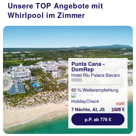
Unsere TOP Angebote mit
Whirlpool im Zimmer
Punta Cana -
DomRep
Hotel Riu Palace Bavaro
Previous
80 % Weiterempfehlung
statt
7 Nächte, AI, JS
1028 €
p.P. ab 776 €