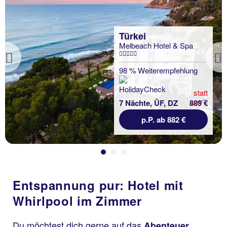
Türkei
Melbeach Hotel & Spa
Previous
98 % Weiterempfehlung
statt
7 Nächte, ÜF, DZ
889 €
p.P. ab 882 €
Entspannung pur: Hotel mit
Whirlpool im Zimmer
Du möchtest dich gerne auf das
Abenteuer