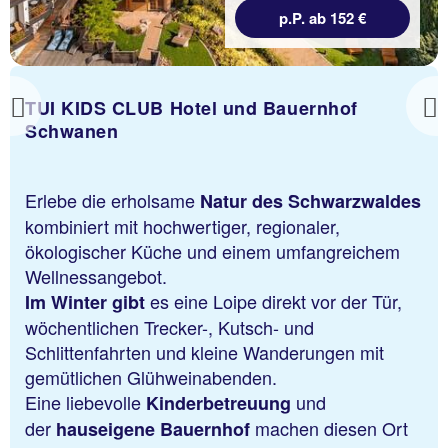
p.P. ab 152 €
TUI KIDS CLUB Hotel und Bauernhof
Previous
Schwanen
Erlebe die erholsame
Natur des Schwarzwaldes
kombiniert mit hochwertiger, regionaler,
ökologischer Küche und einem umfangreichem
Wellnessangebot.
es eine Loipe direkt vor der Tür,
Im Winter gibt
wöchentlichen Trecker-, Kutsch- und
Schlittenfahrten und kleine Wanderungen mit
gemütlichen Glühweinabenden.
Eine liebevolle
und
Kinderbetreuung
der
machen diesen Ort
hauseigene Bauernhof