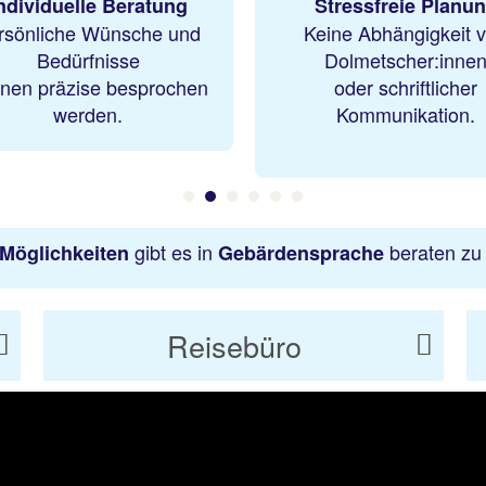
Stressfreie Planung
Inklusive Servicequa
eine Abhängigkeit von
Gleichberechtigter Z
Dolmetscher:innen
zu allen Reiseangebo
oder schriftlicher
Kommunikation.
gibt es in
beraten zu
Möglichkeiten
Gebärdensprache
Reisebüro