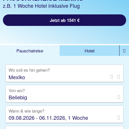
z.B. 1 Woche Hotel inklusive Flug
Jetzt ab 1541 €
Pauschalreise
Hotel
%DEALS
Flug
Ferienwohnung
Mietwagen
Wo soll es hin gehen?
Rundreise
Kreuzfahrt
Ausflüge
Gruppenreise
Camper
Privattransfer
Von wo?
Beliebig
Wann & wie lange?
09.08.2026 - 06.11.2026, 1 Woche