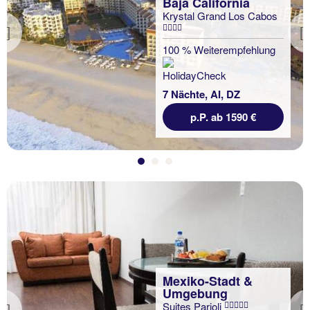
Baja California
Krystal Grand Los Cabos
Previous
100 % Weiterempfehlung
7 Nächte, AI, DZ
p.P. ab 1590 €
Mexiko-Stadt &
Umgebung
Suites Parioli