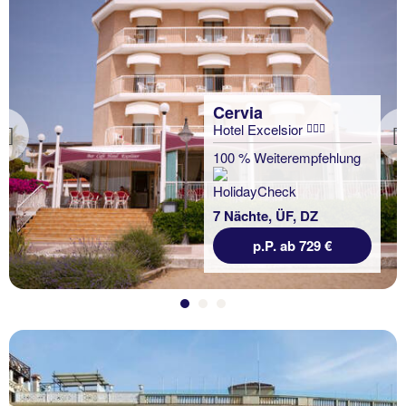
Cervia
Hotel Excelsior
Previous
100 % Weiterempfehlung
7 Nächte, ÜF, DZ
p.P. ab 729 €