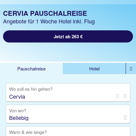
CERVIA PAUSCHALREISE
Angebote für 1 Woche Hotel inkl. Flug
Jetzt ab 263 €
Pauschalreise
Hotel
%DEALS
Flug
Ferienwohnung
Mietwagen
Wo soll es hin gehen?
Rundreise
Kreuzfahrt
Ausflüge
Gruppenreise
Camper
Privattransfer
Von wo?
Beliebig
Wann & wie lange?