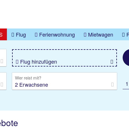
S
Flug
Ferienwohnung
Mietwagen
en
Ligurien
Savona
üge
Gruppenreise
Camper
Privattransfer
Flug hinzufügen
Wer reist mit?
1
2 Erwachsene
ebote