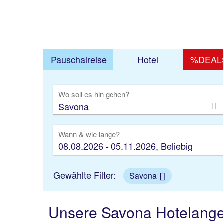
Pauschalreise
Hotel
%DEAL
TUI.at
Urlaub buchen
Hotel
Hotel Itali
Ausfl
Wo soll es hin gehen?
Wann & wie lange?
08.08.2026 - 05.11.2026, Beliebig
Gewählte Filter:
Savona
Unsere Savona Hotelang