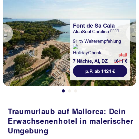
Font de Sa Cala
AluaSoul Carolina
Previous
91 % Weiterempfehlung
statt
7 Nächte, AI, DZ
1611 €
p.P. ab 1424 €
Traumurlaub auf Mallorca: Dein
Erwachsenenhotel in malerischer
Umgebung