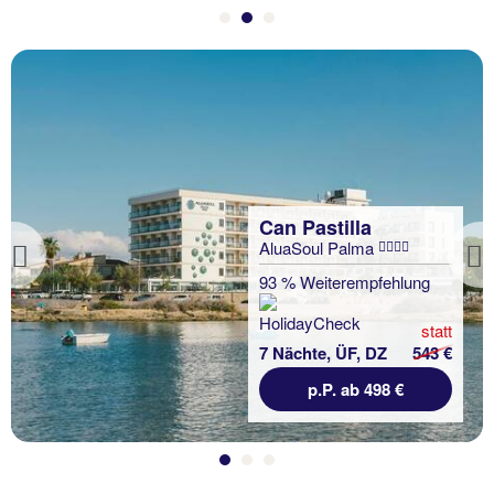
Can Pastilla
AluaSoul Palma
Previous
93 % Weiterempfehlung
statt
7 Nächte, ÜF, DZ
543 €
p.P. ab 498 €