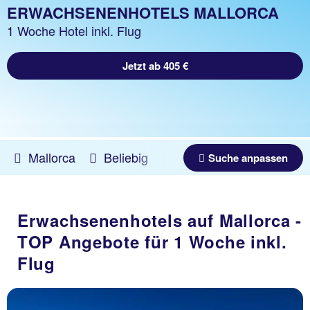
ERWACHSENENHOTELS MALLORCA
1 Woche Hotel inkl. Flug
Jetzt ab 405 €
Sa Coma
Mallorca
Beliebig
09.08.2026 -
11.09.202
Suche anpassen
Hipotels MediterrÃ¡neo
98 % Weiterempfehlung
Erwachsenenhotels auf Mallorca -
statt
TOP Angebote für 1 Woche inkl.
7 Nächte, ÜF, DZ
1247 €
Flug
p.P. ab 1216 €