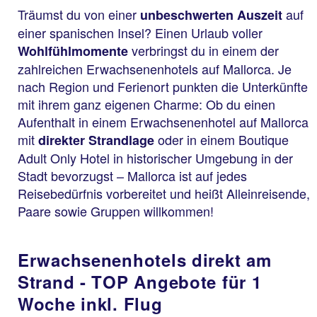
Träumst du von einer
auf
unbeschwerten Auszeit
einer spanischen Insel? Einen Urlaub voller
verbringst du in einem der
Wohlfühlmomente
zahlreichen Erwachsenenhotels auf Mallorca. Je
nach Region und Ferienort punkten die Unterkünfte
mit ihrem ganz eigenen Charme: Ob du einen
Aufenthalt in einem Erwachsenenhotel auf Mallorca
mit
oder in einem Boutique
direkter Strandlage
Adult Only Hotel in historischer Umgebung in der
Stadt bevorzugst – Mallorca ist auf jedes
Cala d'Or
Reisebedürfnis vorbereitet und heißt Alleinreisende,
AluaSoul Mallorca Resort
Paare sowie Gruppen willkommen!
84 % Weiterempfehlung
Erwachsenenhotels direkt am
sta
Strand - TOP Angebote für 1
7 Nächte, HP, DZ
692 
Woche inkl. Flug
p.P. ab 638 €