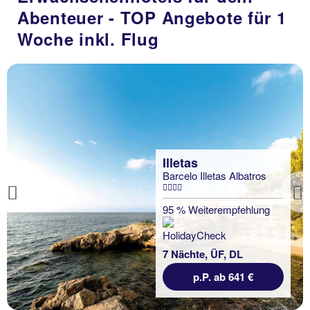
Abenteuer - TOP Angebote für 1
7 Nächte, Ü, XX
Woche inkl. Flug
p.P. ab 405 €
ros
Previous
ung