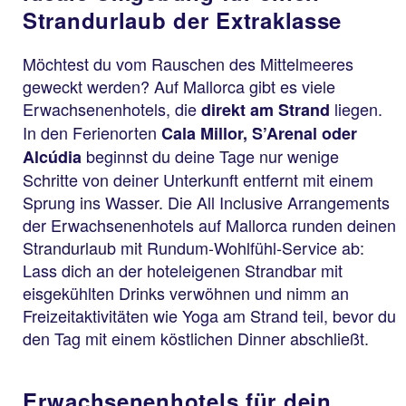
Strandurlaub der Extraklasse
Möchtest du vom Rauschen des Mittelmeeres
geweckt werden? Auf Mallorca gibt es viele
Erwachsenenhotels, die
liegen.
direkt am Strand
In den Ferienorten
Cala Millor, S’Arenal oder
beginnst du deine Tage nur wenige
Alcúdia
Schritte von deiner Unterkunft entfernt mit einem
Sprung ins Wasser. Die All Inclusive Arrangements
der Erwachsenenhotels auf Mallorca runden deinen
Strandurlaub mit Rundum-Wohlfühl-Service ab:
Lass dich an der hoteleigenen Strandbar mit
eisgekühlten Drinks verwöhnen und nimm an
Freizeitaktivitäten wie Yoga am Strand teil, bevor du
Porto Cristo
den Tag mit einem köstlichen Dinner abschließt.
THB Felip
99 % Weiterempfehl
Erwachsenenhotels für dein