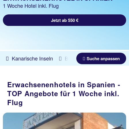
1 Woche Hotel inkl. Flug
Jetzt ab 550 €
Kanarische Inseln
Beliebig
11.08.2026 -
1
Suche anpassen
Erwachsenenhotels in Spanien -
TOP Angebote für 1 Woche inkl.
Flug