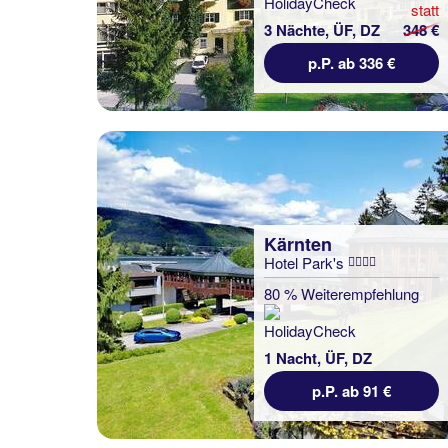
statt
3 Nächte, ÜF, DZ
348 €
p.P. ab 336 €
Kärnten
Hotel Park's
80 % Weiterempfehlung
1 Nacht, ÜF, DZ
p.P. ab 91 €