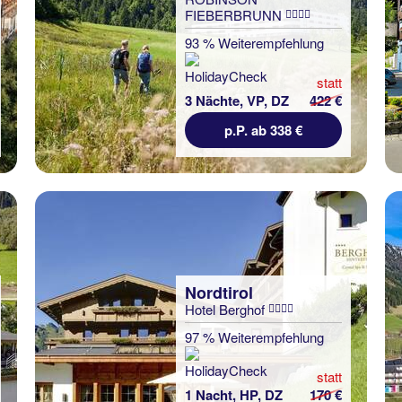
FIEBERBRUNN
93 % Weiterempfehlung
statt
3 Nächte, VP, DZ
422 €
p.P. ab 338 €
Nordtirol
Hotel Berghof
97 % Weiterempfehlung
statt
1 Nacht, HP, DZ
170 €