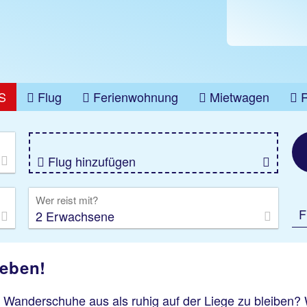
S
Flug
Ferienwohnung
Mietwagen
üge
Gruppenreise
Camper
Privattransfer
Flug hinzufügen
Wer reist mit?
F
2 Erwachsene
leben!
e Wanderschuhe aus als ruhig auf der Liege zu bleiben? 