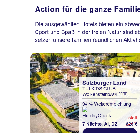
Action für die ganze Famili
Die ausgewählten Hotels bieten ein abwec
Sport und Spaß in der freien Natur sind e
setzen unsere familienfreundlichen Aktivho
Salzburger Land
TUI KIDS CLUB
WolkensteinbÃ¤r
94 % Weiterempfehlung
statt
7 Nächte, AI, DZ
826 €
p.P. ab 767 €