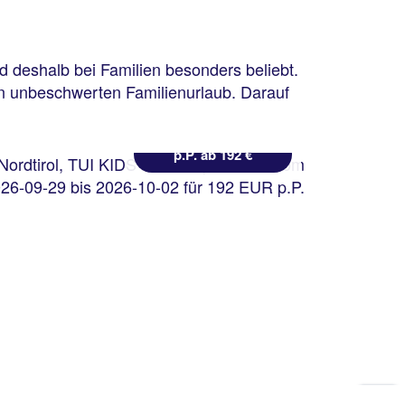
Nordtirol
TUI KIDS CLUB Alpina
Tirol
 deshalb bei Familien besonders beliebt.
83 % Weiterempfehlung
nen unbeschwerten Familienurlaub. Darauf
statt
3 Nächte, AI, DZ
270 €
p.P. ab 192 €