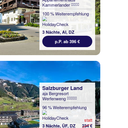
Kammerlander
100 % Weiterempfehlung
3 Nächte, AI, DZ
p.P. ab 396 €
Salzburger Land
aja Bergresort
Werfenweng
96 % Weiterempfehlung
statt
3 Nächte, ÜF, DZ
234 €