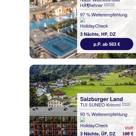
HÃ¶flehner
97 % Weiterempfehlung
3 Nächte, HP, DZ
p.P. ab 563 €
Salzburger Land
TUI SUNEO Krimml
93 % Weiterempfehlung
statt
3 Nächte, ÜF, DZ
198 €