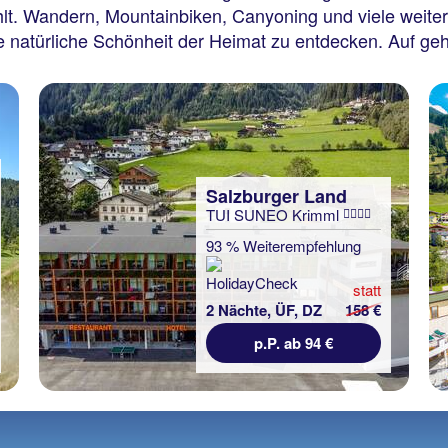
t. Wandern, Mountainbiken, Canyoning und viele weitere A
natürliche Schönheit der Heimat zu entdecken. Auf geht
Salzburger Land
TUI SUNEO Krimml
93 % Weiterempfehlung
statt
2 Nächte, ÜF, DZ
158 €
p.P. ab 94 €