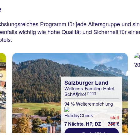
e
hslungsreiches Programm für jede Altersgruppe und sind
benfalls wichtig wie hohe Qualität und Sicherheit für ei
tels.
Salzburger Land
Wellness-Familien-Hotel
SchÃ¶rhof
94 % Weiterempfehlung
statt
7 Nächte, HP, DZ
750 €
p.P. ab 678 €