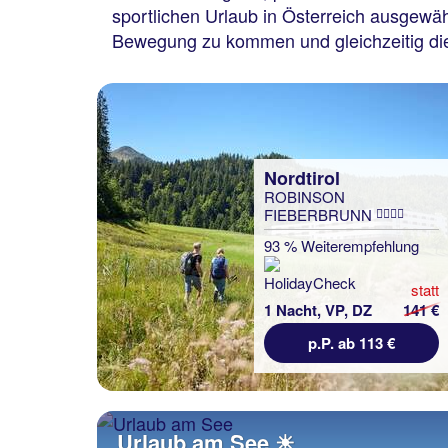
sportlichen Urlaub in Österreich ausgewähl
Bewegung zu kommen und gleichzeitig die 
Nordtirol
ROBINSON
FIEBERBRUNN
93 % Weiterempfehlung
statt
1 Nacht, VP, DZ
141 €
p.P. ab 113 €
Urlaub am See ☀