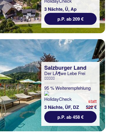
3 Nächte, Ü, Ap
p.P. ab 209 €
Salzburger Land
Der LÃ¶we Lebe Frei
95 % Weiterempfehlung
statt
3 Nächte, ÜF, DZ
522 €
p.P. ab 458 €