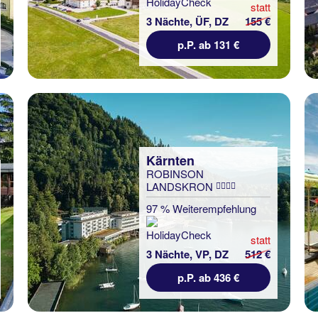
statt
3 Nächte, ÜF, DZ
155 €
p.P. ab 131 €
Kärnten
ROBINSON
LANDSKRON
97 % Weiterempfehlung
statt
3 Nächte, VP, DZ
512 €
p.P. ab 436 €