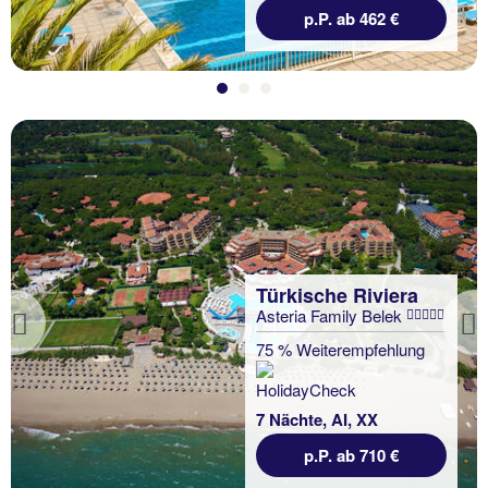
p.P. ab 462 €
Türkische Riviera
Asteria Family Belek
Previous
75 % Weiterempfehlung
7 Nächte, AI, XX
p.P. ab 710 €