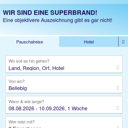
WIR SIND EINE SUPERBRAND!
Eine objektivere Auszeichnung gibt es gar nicht!
Pauschalreise
Hotel
%DEALS
Flug
Ferienwohnung
Mietwagen
Wo soll es hin gehen?
Rundreise
Kreuzfahrt
Ausflüge
Gruppenreise
Camper
Privattransfer
Von wo?
Beliebig
Wann & wie lange?
08.08.2026 - 10.09.2026, 1 Woche
Wer reist mit?