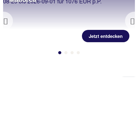
Previous
Jetzt entdecken
Zu
Sei