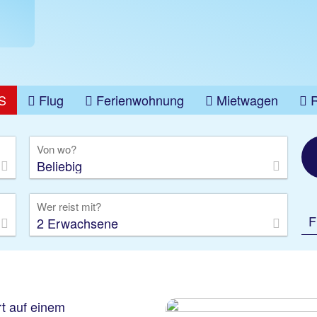
S
Flug
Ferienwohnung
Mietwagen
üge
Gruppenreise
Camper
Privattransfer
Von wo?
Beliebig
Wer reist mit?
F
2 Erwachsene
t auf einem