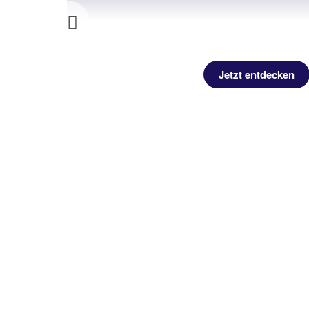
Previous
decken
Jetzt entdecken