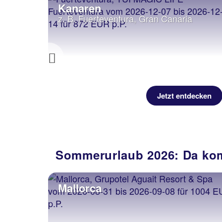
Kanaren
z. B. Fuerteventura, Gran Canaria
Previous
decken
Jetzt entdecken
Sommerurlaub 2026: Da kom
Mallorca