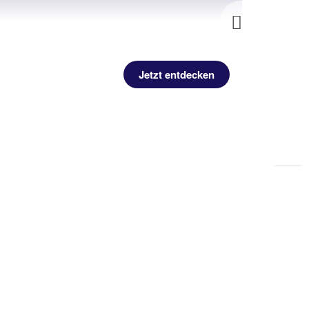
Next
Jetzt entdecken
Zu
Sei