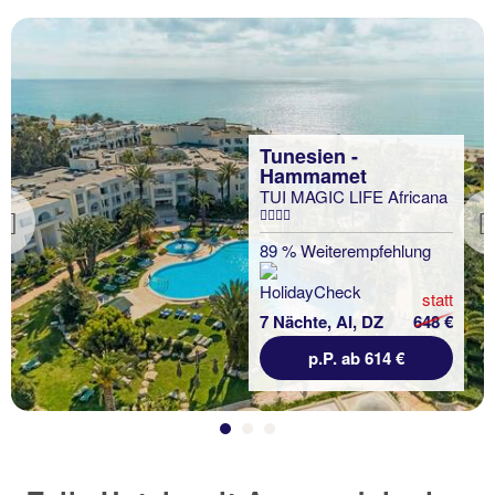
Tunesien -
Hammamet
TUI MAGIC LIFE Africana
Previous
89 % Weiterempfehlung
statt
7 Nächte, AI, DZ
648 €
p.P. ab 614 €