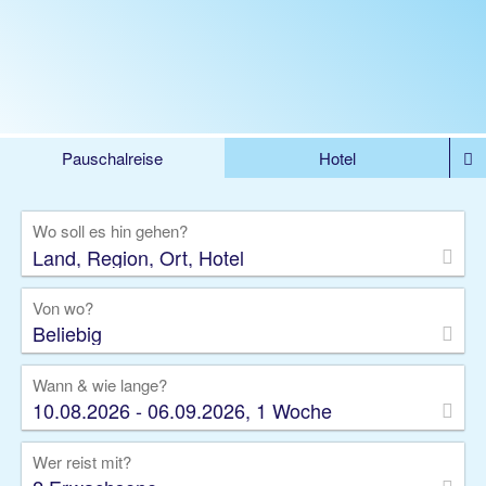
Pauschalreise
Hotel
%DEALS
Flug
Ferienwohnung
Mietwagen
Wo soll es hin gehen?
Rundreise
Kreuzfahrt
Ausflüge
Gruppenreise
Camper
Privattransfer
Von wo?
Beliebig
Wann & wie lange?
10.08.2026 - 06.09.2026, 1 Woche
Wer reist mit?