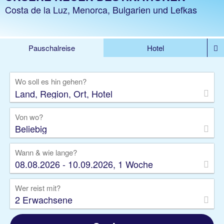
Costa de la Luz, Menorca, Bulgarien und Lefkas
Pauschalreise
Hotel
%DEALS
Flug
Ferienwohnung
Mietwagen
Wo soll es hin gehen?
Rundreise
Kreuzfahrt
Ausflüge
Gruppenreise
Camper
Privattransfer
Von wo?
Beliebig
Wann & wie lange?
08.08.2026 - 10.09.2026, 1 Woche
Wer reist mit?
2 Erwachsene