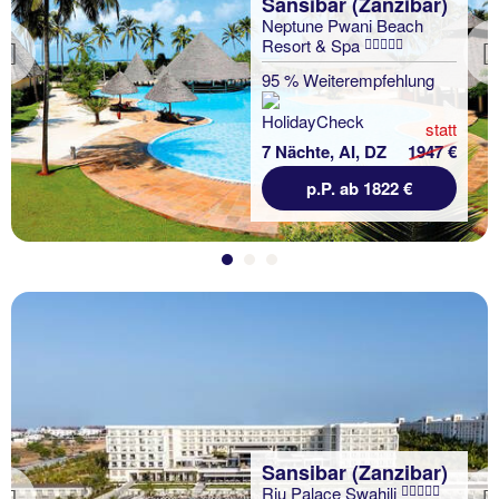
Sansibar (Zanzibar)
Neptune Pwani Beach
Resort & Spa
Previous
95 % Weiterempfehlung
statt
7 Nächte, AI, DZ
1947 €
p.P. ab 1822 €
Sansibar (Zanzibar)
Riu Palace Swahili