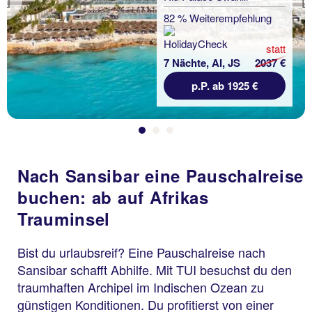
Previous
82 % Weiterempfehlung
statt
7 Nächte, AI, JS
2037 €
p.P. ab 1925 €
Nach Sansibar eine Pauschalreise
buchen: ab auf Afrikas
Trauminsel
Bist du urlaubsreif? Eine Pauschalreise nach
Sansibar schafft Abhilfe. Mit TUI besuchst du den
traumhaften Archipel im Indischen Ozean zu
günstigen Konditionen. Du profitierst von einer