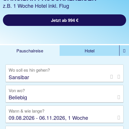
z.B. 1 Woche Hotel inkl. Flug
Jetzt ab 994 €
Pauschalreise
Hotel
%DEALS
Flug
Ferienwohnung
Mietwagen
Wo soll es hin gehen?
Rundreise
Kreuzfahrt
Ausflüge
Gruppenreise
Camper
Privattransfer
Von wo?
Beliebig
Wann & wie lange?
09.08.2026 - 06.11.2026, 1 Woche