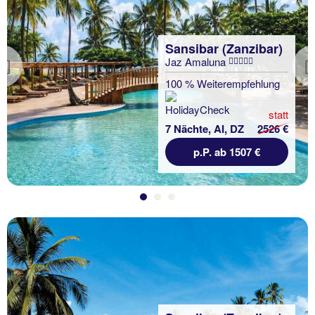
Sansibar (Zanzibar)
Jaz Amaluna
Previous
100 % Weiterempfehlung
statt
7 Nächte, AI, DZ
2526 €
p.P. ab 1507 €