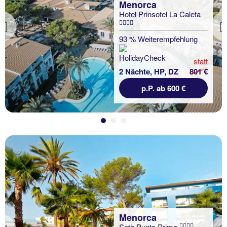
Menorca
Hotel Prinsotel La Caleta
Previous
93 % Weiterempfehlung
statt
2 Nächte, HP, DZ
801 €
p.P. ab 600 €
Menorca
Seth Punta Prima