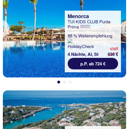
Menorca
TUI KIDS CLUB Punta
Prima
Previous
88 % Weiterempfehlung
statt
4 Nächte, AI, St
836 €
p.P. ab 724 €