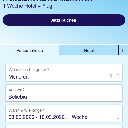
1 Woche Hotel + Flug
Jetzt buchen!
Pauschalreise
Hotel
%DEALS
Flug
Ferienwohnung
Mietwagen
Wo soll es hin gehen?
Rundreise
Kreuzfahrt
Ausflüge
Gruppenreise
Camper
Privattransfer
Von wo?
Beliebig
Wann & wie lange?
08.08.2026 - 10.09.2026, 1 Woche