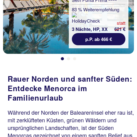
Previous
83 % Weiterempfehlung
statt
3 Nächte, HP, XX
621 €
p.P. ab 466 €
Rauer Norden und sanfter Süden:
Entdecke Menorca im
Familienurlaub
Während der Norden der Baleareninsel eher rau ist,
mit zerklüfteten Küsten, grünen Wäldern und
ursprünglichen Landschaften, ist der Süden
Menorcas gezeichnet von einem sanften Relief aus