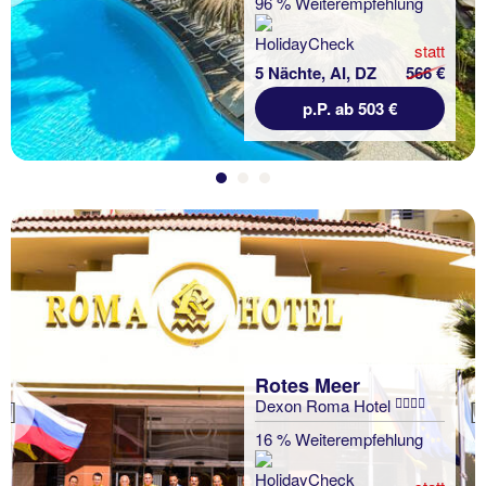
96 % Weiterempfehlung
statt
5 Nächte, AI, DZ
566 €
p.P. ab 503 €
Rotes Meer
Dexon Roma Hotel
Previous
16 % Weiterempfehlung