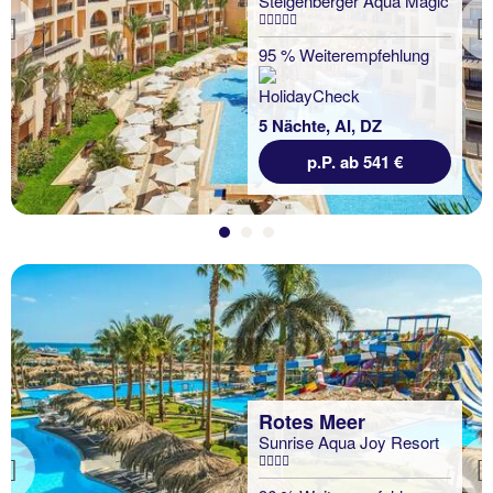
Steigenberger Aqua Magic
Previous
95 % Weiterempfehlung
5 Nächte, AI, DZ
p.P. ab 541 €
Rotes Meer
Sunrise Aqua Joy Resort
Previous