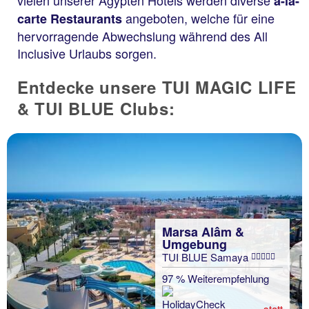
á-la-
angeboten, welche für eine
carte Restaurants
hervorragende Abwechslung während des All
Inclusive Urlaubs sorgen.
Entdecke unsere TUI MAGIC LIFE
& TUI BLUE Clubs:
Marsa Alâm &
Umgebung
TUI BLUE Samaya
Previous
97 % Weiterempfehlung
statt