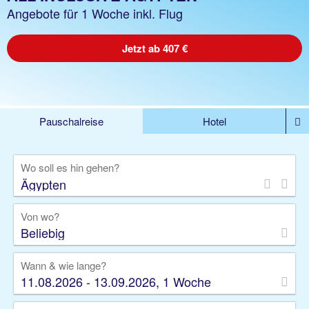
Angebote für 1 Woche inkl. Flug
Jetzt ab 407 €
Pauschalreise
Hotel
%DEALS
Flug
Ferienwohnung
Mietwagen
Wo soll es hin gehen?
Rundreise
Kreuzfahrt
Ausflüge
Gruppenreise
Camper
Privattransfer
Von wo?
Beliebig
Wann & wie lange?
11.08.2026 - 13.09.2026, 1 Woche