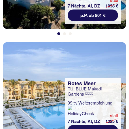
7 Nächte, AI, DZ
1098 €
p.P. ab 801 €
Rotes Meer
TUI BLUE Makadi
Gardens
Previous
99 % Weiterempfehlung
statt
7 Nächte, AI, DZ
1225 €