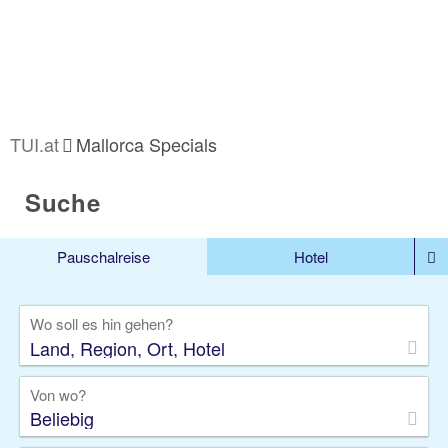
TUI.at
Mallorca Specials
Suche
Pauschalreise
Hotel
%DEALS
Flug
Ferienwohnung
Mietwagen
Wo soll es hin gehen?
Rundreise
Kreuzfahrt
Ausflüge
Gruppenreise
Camper
Privattransfer
Von wo?
Beliebig