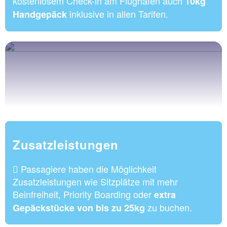
kostenlosem Check-in am Flughafen auch
10kg
inklusive in allen Tarifen.
Handgepäck
Zusatzleistungen
Passagiere haben die Möglichkeit
Zusatzleistungen wie Sitzplätze mit mehr
Beinfreiheit, Priority Boarding oder
extra
zu buchen.
Gepäckstücke von bis zu 25kg