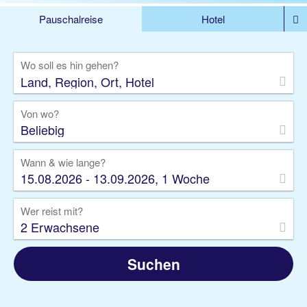
Pauschalreise
Hotel
%DEALS
Flug
Ferienwohnung
Mietwagen
Wo soll es hin gehen?
Rundreise
Kreuzfahrt
Ausflüge
Gruppenreise
Camper
Privattransfer
Von wo?
Beliebig
Wann & wie lange?
15.08.2026 - 13.09.2026, 1 Woche
Wer reist mit?
2 Erwachsene
Suchen