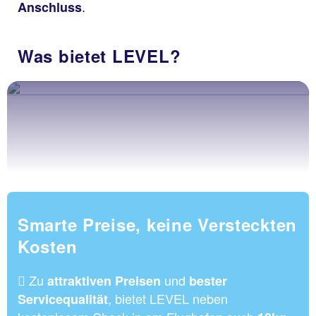
.
Anschluss
Was bietet LEVEL?
Smarte Preise, keine Versteckten
Kosten
Zu
und
attraktiven Preisen
bester
, bietet LEVEL neben
Servicequalität