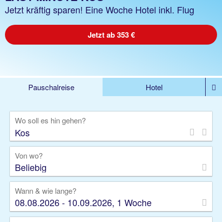
Jetzt kräftig sparen! Eine Woche Hotel inkl. Flug
Jetzt ab 353 €
Pauschalreise
Hotel
%DEALS
Flug
Ferienwohnung
Mietwagen
Wo soll es hin gehen?
Rundreise
Kreuzfahrt
Ausflüge
Gruppenreise
Camper
Privattransfer
Von wo?
Beliebig
Wann & wie lange?
08.08.2026 - 10.09.2026, 1 Woche