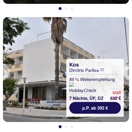
Kos
Dimitris Paritsa
Previous
89 % Weiterempfehlung
statt
7 Nächte, ÜF, DZ
632 €
p.P. ab 392 €