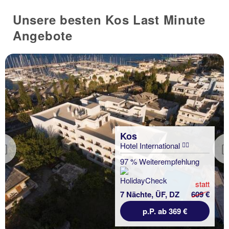
Unsere besten Kos Last Minute
Angebote
Kos
Hotel International
Previous
97 % Weiterempfehlung
statt
7 Nächte, ÜF, DZ
609 €
p.P. ab 369 €