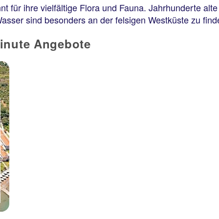
annt für ihre vielfältige Flora und Fauna. Jahrhunderte a
sser sind besonders an der felsigen Westküste zu find
7 Nächte, ÜF, XX
p.P. ab 423 €
Minute Angebote