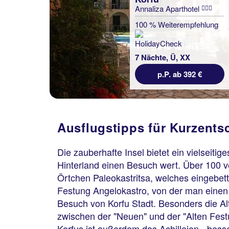
Annaliza Aparthotel
100 % Weiterempfehlung
7 Nächte, Ü, XX
p.P. ab 392 €
Ausflugstipps für Kurzentsc
Die zauberhafte Insel bietet ein vielseit
Hinterland einen Besuch wert. Über 100 v
Örtchen Paleokastritsa, welches eingebette
Festung Angelokastro, von der man einen
Besuch von Korfu Stadt. Besonders die Alt
zwischen der "Neuen" und der "Alten Festu
Korfus ist außerdem das Achilleion - bess