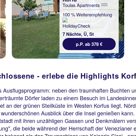
Toulas Apartments
100 % Weiterempfehlung
7 Nächte, Ü, St
p.P. ab 378 €
hlossene - erlebe die Highlights Kor
iges Ausflugsprogramm: neben den traumhaften Buchten u
erträumte Dörfer laden zu einem Besuch im Landesinnere
t an der grünen Steilküste im Westen Korfus liegt. Nördl
 wunderschönen Ausblick über die Insel genießen kann
stadt mit ihren unzähligen Gassen und Denkmälern verset
ng", die beide während der Herrschaft der Venezianer er
er bekannt als das Traumschloss von Kaiserin Sissi - sow