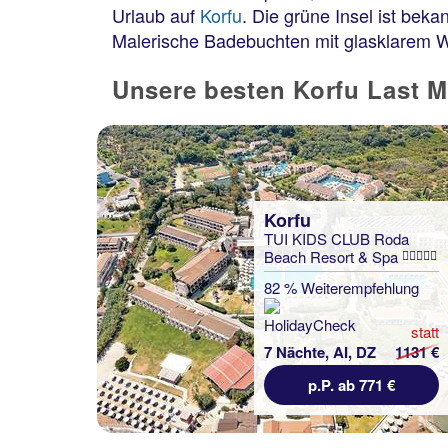
Urlaub auf
Korfu
. Die grüne Insel ist bek
Malerische Badebuchten mit glasklarem Wa
Unsere besten Korfu Last 
Korfu
TUI KIDS CLUB Roda
Beach Resort & Spa
82 % Weiterempfehlung
statt
7 Nächte, AI, DZ
1131 €
p.P. ab 771 €