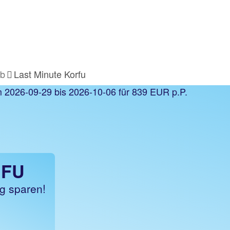
ub
Last Minute Korfu
RFU
ig sparen!