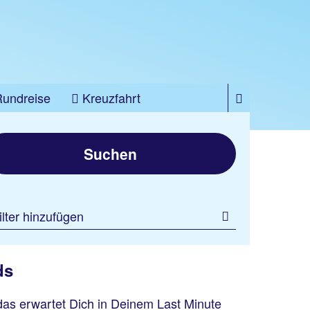
Rundreise
Kreuzfahrt
Suchen
ilter hinzufügen
Korfu
ds
Dimitra Apartments
100 % Weiterempfehlung
 das erwartet Dich in Deinem Last Minute