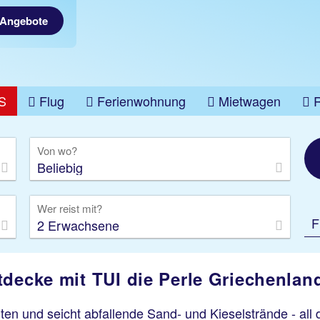
 Angebote
S
Flug
Ferienwohnung
Mietwagen
üge
Gruppenreise
Camper
Privattransfer
Von wo?
Beliebig
Wer reist mit?
F
2 Erwachsene
Korfu
tdecke mit TUI die Perle Griechenlan
Tellis Pension
100 % Weiterempfehlung
en und seicht abfallende Sand- und Kieselstrände - all