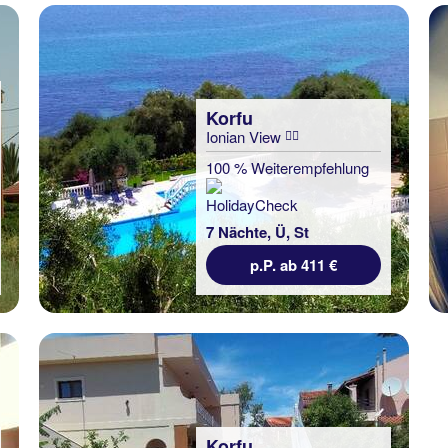
Korfu
Ionian View
100 % Weiterempfehlung
7 Nächte, Ü, St
p.P. ab 411 €
Korfu