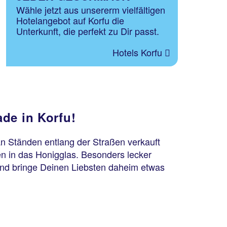
Wähle jetzt aus unsererm vielfältigen
Hotelangebot auf Korfu die
Unterkunft, die perfekt zu Dir passt.
Hotels Korfu
de in Korfu!
an Ständen entlang der Straßen verkauft
n in das Honigglas. Besonders lecker
und bringe Deinen Liebsten daheim etwas