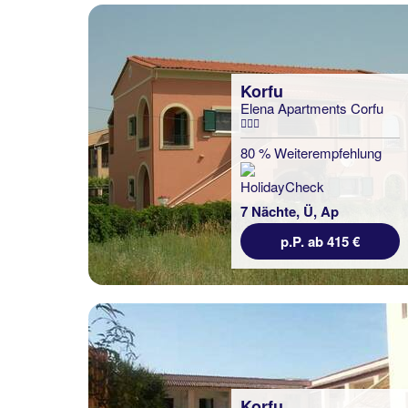
Korfu
Elena Apartments Corfu
80 % Weiterempfehlung
7 Nächte, Ü, Ap
p.P. ab 415 €
Korfu