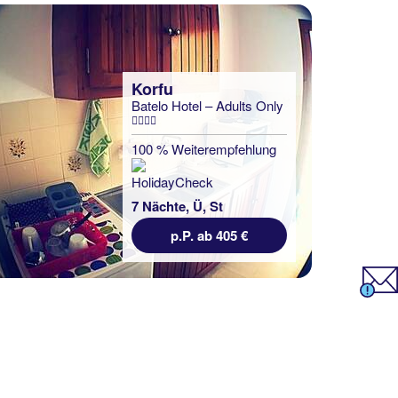
Korfu
Batelo Hotel – Adults Only
Korfu
Rivendell Holiday
Appartments
100 % Weiterempfehlung
100 % Weiterempfehlung
7 Nächte, Ü, St
7 Nächte, Ü, XX
p.P. ab 405 €
p.P. ab 376 €