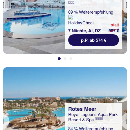
Previous
89 % Weiterempfehlung
statt
7 Nächte, AI, DZ
987 €
p.P. ab 574 €
Rotes Meer
Royal Lagoons Aqua Park
Resort & Spa
Previous
84 % Weiterempfehlung