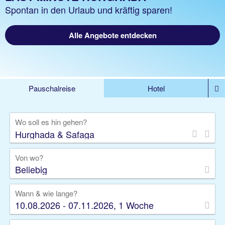
Spontan in den Urlaub und kräftig sparen!
Alle Angebote entdecken
Pauschalreise
Hotel
%DEALS
Flug
Ferienwohnung
Mietwagen
Wo soll es hin gehen?
Rundreise
Kreuzfahrt
Ausflüge
Gruppenreise
Camper
Privattransfer
Von wo?
Beliebig
Wann & wie lange?
10.08.2026 - 07.11.2026, 1 Woche