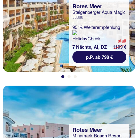
Rotes Meer
Steigenberger Aqua Magic
Previous
95 % Weiterempfehlung
statt
7 Nächte, AI, DZ
1109 €
p.P. ab 798 €
Rotes Meer
Minamark Beach Resort