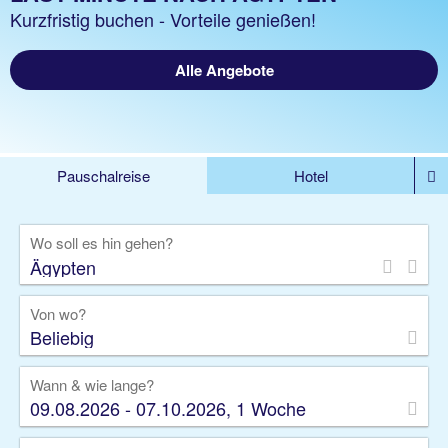
Kurzfristig buchen - Vorteile genießen!
Alle Angebote
Pauschalreise
Hotel
%DEALS
Flug
Ferienwohnung
Mietwagen
Wo soll es hin gehen?
Rundreise
Kreuzfahrt
Ausflüge
Gruppenreise
Camper
Privattransfer
Von wo?
Beliebig
Wann & wie lange?
09.08.2026 - 07.10.2026, 1 Woche