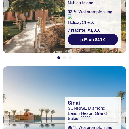
Nubian Island
Previous
93 % Weiterempfehlung
7 Nächte, AI, XX
p.P. ab 840 €
Sinai
SUNRISE Diamond
Beach Resort Grand
Select
Previous
99 % Weiterempfehlung