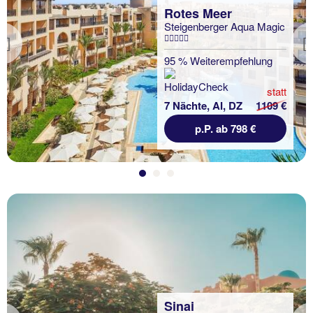
Rotes Meer
Steigenberger Aqua Magic
Previous
95 % Weiterempfehlung
statt
7 Nächte, AI, DZ
1109 €
p.P. ab 798 €
Sinai