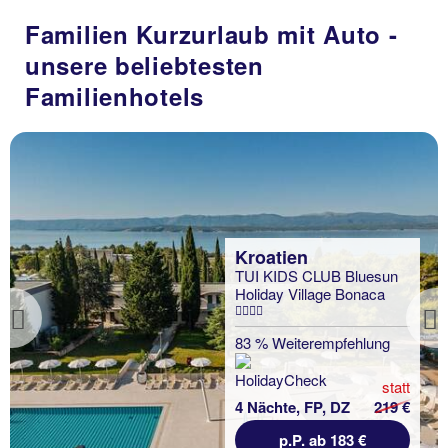
Familien Kurzurlaub mit Auto -
unsere beliebtesten
Familienhotels
Kroatien
TUI KIDS CLUB Bluesun
Holiday Village Bonaca
Previous
83 % Weiterempfehlung
statt
4 Nächte, FP, DZ
219 €
p.P. ab 183 €