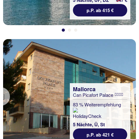
p.P. ab 415 €
Mallorca
Can Picafort Palace
Previous
83 % Weiterempfehlung
5 Nächte, Ü, St
p.P. ab 421 €