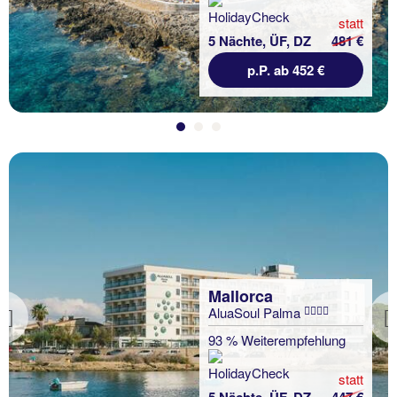
statt
5 Nächte, ÜF, DZ
481 €
p.P. ab 452 €
Mallorca
AluaSoul Palma
Previous
93 % Weiterempfehlung
statt
5 Nächte, ÜF, DZ
447 €