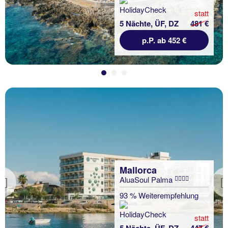
statt
5 Nächte, ÜF, DZ
481 €
p.P. ab 452 €
Mallorca
AluaSoul Palma
Previous
93 % Weiterempfehlung
statt
5 Nächte, ÜF, DZ
447 €