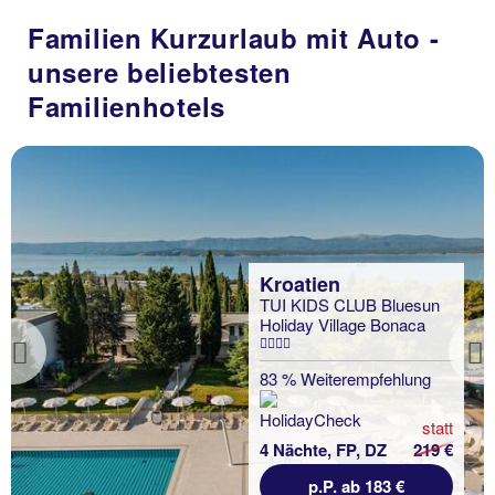
Familien Kurzurlaub mit Auto -
unsere beliebtesten
Familienhotels
Kroatien
TUI KIDS CLUB Bluesun
Holiday Village Bonaca
Previous
83 % Weiterempfehlung
statt
4 Nächte, FP, DZ
219 €
p.P. ab 183 €