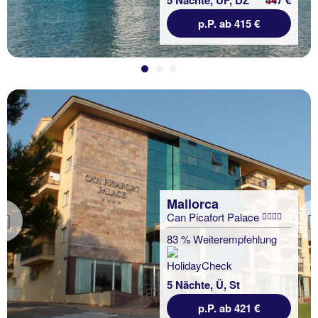
p.P. ab 415 €
Mallorca
Can Picafort Palace
Previous
83 % Weiterempfehlung
5 Nächte, Ü, St
p.P. ab 421 €