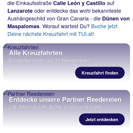
die Einkaufsstraße
auf
Calle León y Castillo
oder entdecke das wohl bekannteste
Lanzarote
Aushängeschild von Gran Canaria - die
Dünen von
. Worauf wartest Du?
Buche jetzt
Maspalomas
Deine nächste Kreuzfahrt mit TUI.at!
Alle Kreuzfahrten
Entdecke mehr als 30 Reedereien!
Kreuzfahrt finden
Entdecke unsere Partner Reedereien
z.B. Mein Schiff, AIDA, Costa und mehr
Jetzt entdecken