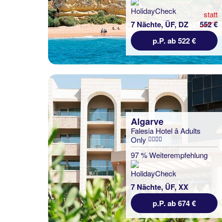
statt
7 Nächte, ÜF, DZ
552 €
p.P. ab 522 €
Algarve
Falesia Hotel â Adults
Only
97 % Weiterempfehlung
7 Nächte, ÜF, XX
p.P. ab 674 €