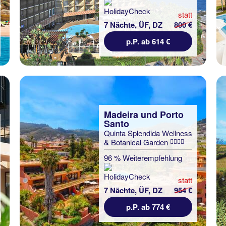
statt
7 Nächte, ÜF, DZ
800 €
p.P. ab 614 €
Madeira und Porto
Santo
Quinta Splendida Wellness
& Botanical Garden
96 % Weiterempfehlung
statt
7 Nächte, ÜF, DZ
954 €
p.P. ab 774 €