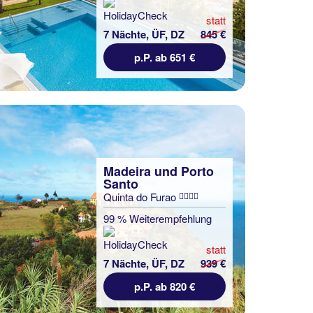
statt
7 Nächte, ÜF, DZ
845 €
p.P. ab 651 €
Madeira und Porto
Santo
Quinta do Furao
99 % Weiterempfehlung
statt
7 Nächte, ÜF, DZ
939 €
p.P. ab 820 €