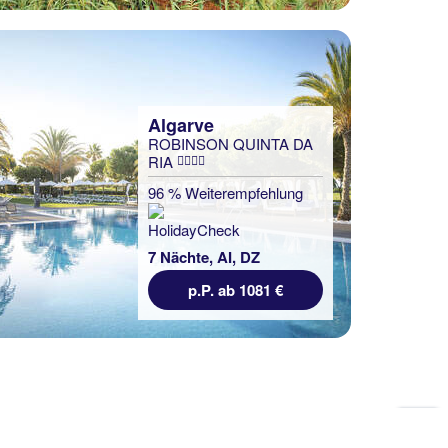
Algarve
ROBINSON QUINTA DA
RIA
96 % Weiterempfehlung
7 Nächte, AI, DZ
p.P. ab 1081 €
Zu