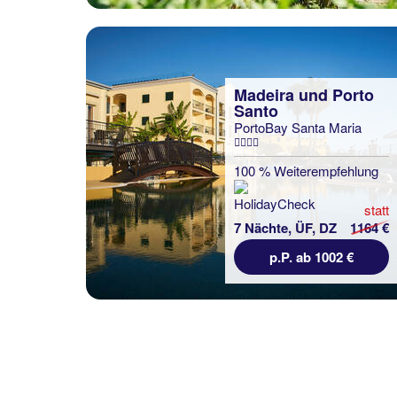
Madeira und Porto
Santo
PortoBay Santa Maria
100 % Weiterempfehlung
statt
7 Nächte, ÜF, DZ
1164 €
p.P. ab 1002 €