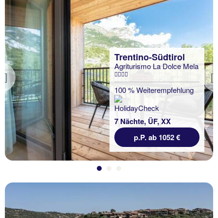
Trentino-Südtirol
Agriturismo La Dolce Mela
Previous
100 % Weiterempfehlung
7 Nächte, ÜF, XX
p.P. ab 1052 €