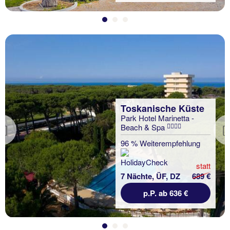
Toskanische Küste
Park Hotel Marinetta -
Beach & Spa
Previous
96 % Weiterempfehlung
statt
7 Nächte, ÜF, DZ
689 €
p.P. ab 636 €