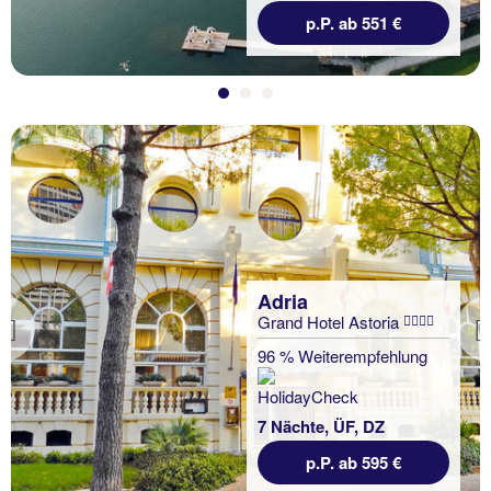
p.P. ab 551 €
Adria
Grand Hotel Astoria
Previous
96 % Weiterempfehlung
7 Nächte, ÜF, DZ
p.P. ab 595 €