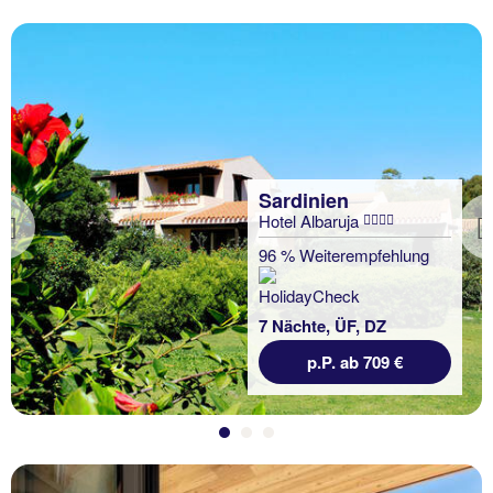
Sardinien
Hotel Albaruja
Previous
96 % Weiterempfehlung
7 Nächte, ÜF, DZ
p.P. ab 709 €