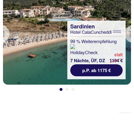
Sardinien
Hotel CalaCuncheddi
Previous
99 % Weiterempfehlung
statt
7 Nächte, ÜF, DZ
1194 €
p.P. ab 1175 €
Zu
Sei