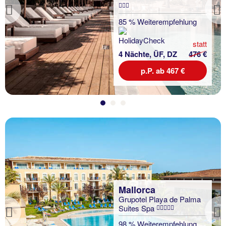
Previous
85 % Weiterempfehlung
statt
4 Nächte, ÜF, DZ
476 €
p.P. ab 467 €
Mallorca
Grupotel Playa de Palma
Suites Spa
Previous
98 % Weiterempfehlung