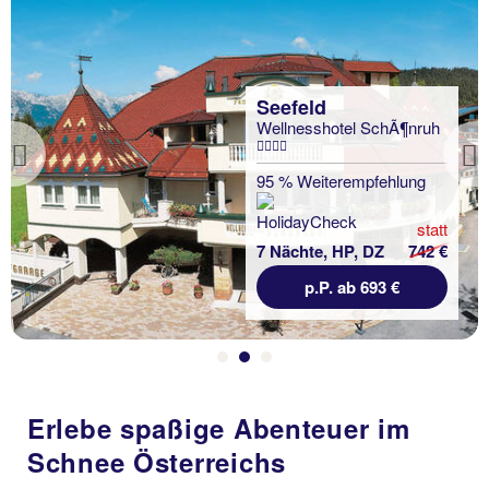
Seefeld
Wellnesshotel SchÃ¶nruh
Previous
95 % Weiterempfehlung
statt
7 Nächte, HP, DZ
742 €
p.P. ab 693 €
Erlebe spaßige Abenteuer im
Schnee Österreichs