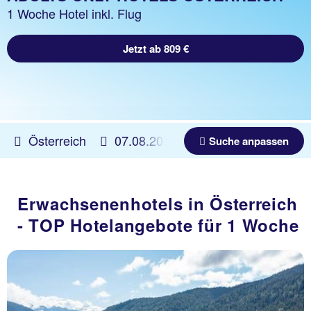
1 Woche Hotel inkl. Flug
Jetzt ab 809 €
Österreich
07.08.2026 -
05.11.2026
Belie
Suche anpassen
Erwachsenenhotels in Österreich
- TOP Hotelangebote für 1 Woche