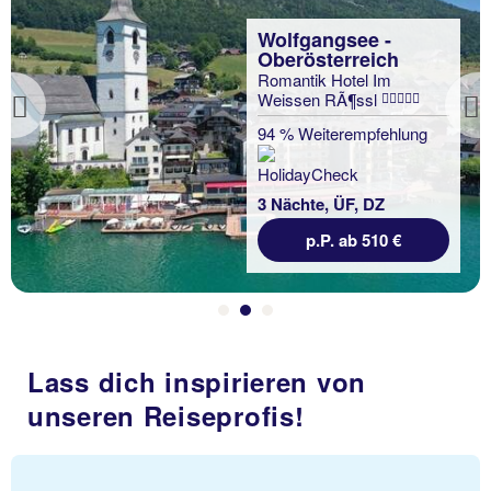
Wolfgangsee -
Oberösterreich
Romantik Hotel Im
Weissen RÃ¶ssl
Previous
94 % Weiterempfehlung
3 Nächte, ÜF, DZ
p.P. ab 510 €
Lass dich inspirieren von
unseren Reiseprofis!