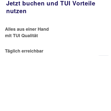
Jetzt buchen und TUI Vorteile
nutzen
Alles aus einer Hand
mit TUI Qualität
Täglich erreichbar
von 9-23 Uhr
Zu
Sei
Bestpreisgarantie &
maximale Flexibilität
Größtes Angebot direkt
beim Reiseveranstalter