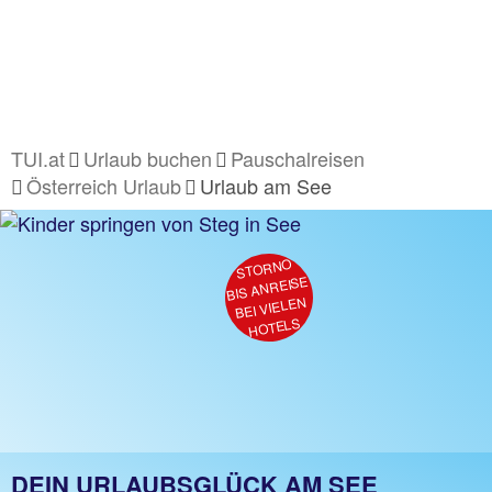
TUI.at
Urlaub buchen
Pauschalreisen
Österreich Urlaub
Urlaub am See
STORNO
BIS ANREISE
BEI VIELEN
HOTELS
DEIN URLAUBSGLÜCK AM SEE