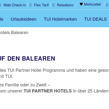
Merkzettel
Web Check-in
Flex Tarif
Reisebüro
te
Urlaubsideen
TUI Hotelmarken
TUI DEALS
otels Balearen
UF DEN BALEAREN
l des TUI Partner Hotel Programms und haben eine ges
it TUI.
ze Familie oder zu Zweit –
inem unserer
in über 25 Ländern
TUI PARTNER HOTELS