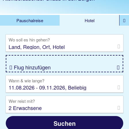
Pauschalreise
Hotel
%DEALS
Flug
Ferienwohnung
Mietwagen
Wo soll es hin gehen?
Rundreise
Kreuzfahrt
Ausflüge
Gruppenreise
Camper
Privattransfer
Flug hinzufügen
Wann & wie lange?
11.08.2026 - 09.11.2026, Beliebig
Wer reist mit?
2 Erwachsene
Suchen