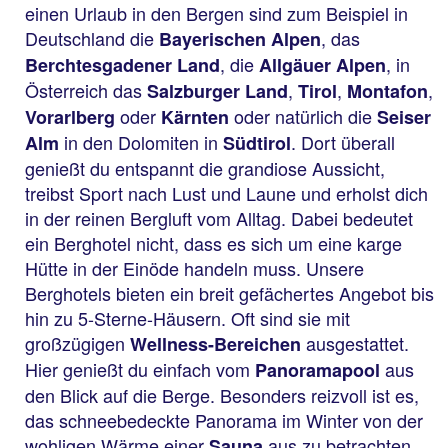
einen Urlaub in den Bergen sind zum Beispiel in
Deutschland die
, das
Bayerischen Alpen
, die
, in
Berchtesgadener Land
Allgäuer Alpen
Österreich das
,
,
,
Salzburger Land
Tirol
Montafon
oder
oder natürlich die
Vorarlberg
Kärnten
Seiser
in den Dolomiten in
. Dort überall
Alm
Südtirol
genießt du entspannt die grandiose Aussicht,
treibst Sport nach Lust und Laune und erholst dich
in der reinen Bergluft vom Alltag. Dabei bedeutet
ein Berghotel nicht, dass es sich um eine karge
Hütte in der Einöde handeln muss. Unsere
Berghotels bieten ein breit gefächertes Angebot bis
hin zu 5-Sterne-Häusern. Oft sind sie mit
großzügigen
ausgestattet.
Wellness-Bereichen
Hier genießt du einfach vom
aus
Panoramapool
den Blick auf die Berge. Besonders reizvoll ist es,
das schneebedeckte Panorama im Winter von der
wohligen Wärme einer
aus zu betrachten.
Sauna