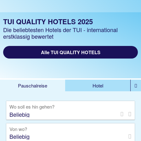
TUI QUALITY HOTELS 2025
Die beliebtesten Hotels der TUI - international
erstklassig bewertet
Alle TUI QUALITY HOTELS
Pauschalreise
Hotel
%DEALS
Flug
Ferienwohnung
Mietwagen
Wo soll es hin gehen?
Rundreise
Kreuzfahrt
Ausflüge
Gruppenreise
Camper
Privattransfer
Von wo?
Beliebig